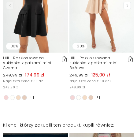
Mosquito zamieszcza wyłącznie zweryfikowane opinie
Klientów. Po moderacji publikujemy zarówno pozytywne, jak i
negatywne opinie. Więcej informacji znajdziesz w naszym
Regulaminie.
Zgłoś nielegalną treść
-30%
-50%
Lilli - Rozkloszowana
Lilli - Rozkloszowana
sukienka z patkami mini
sukienka z patkami mini
Czarna
Beżowa
174,99 zł
125,00 zł
249,99 zł
249,99 zł
Najniższa cena z 30 dni
Najniższa cena z 30 dni
249,99 zł
249,99 zł
+1
+1
Klienci, którzy zakupili ten produkt, kupili również: