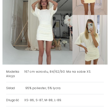
Modelka
167 cm wzrostu, 84/62/90. Ma na sobie XS.
Alicja
Skład
95% poliester, 5% lycra.
Długość
XS-86, S-87, M-88, L-89.