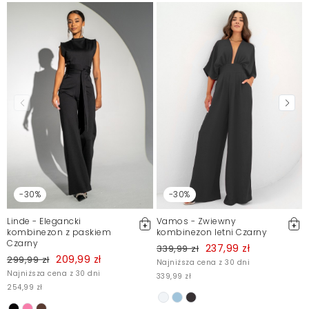
-30%
-30%
Linde - Elegancki
Vamos - Zwiewny
kombinezon z paskiem
kombinezon letni Czarny
Czarny
237,99 zł
339,99 zł
209,99 zł
299,99 zł
Najniższa cena z 30 dni
Najniższa cena z 30 dni
339,99 zł
254,99 zł