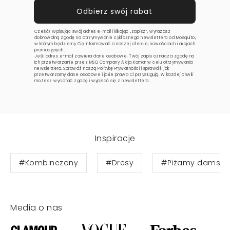
Cześć! Wpisując swój adres e-mail i klikając „zapisz”, wyrażasz
dobrowolną zgodę na otrzymywanie cyklicznego newslettera od Mosquito,
w którym będziemy Cię informować o naszej ofercie, nowościach i akcjach
promocyjnych.
Jeśli adres e-mail zawiera dane osobowe, Twój zapis oznacza zgodę na
ich przetwarzanie przez MSQ Company Alicja Komar w celu otrzymywania
newslettera. Sprawdź naszą
Politykę Prywatności
i sprawdź, jak
przetwarzamy dane osobowe i jakie prawa Ci przysługują. W każdej chwili
możesz wycofać zgodę i wypisać się z newslettera.
Inspiracje
#Kombinezony
#Dresy
#Piżamy damski
Media o nas