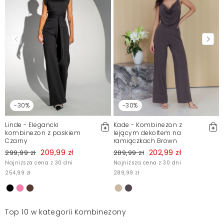
-30%
-30%
Linde - Elegancki
Kade - Kombinezon z
kombinezon z paskiem
lejącym dekoltem na
Czarny
ramiączkach Brown
209,99 zł
202,99 zł
299,99 zł
289,99 zł
Najniższa cena z 30 dni
Najniższa cena z 30 dni
254,99 zł
289,99 zł
Top 10 w kategorii Kombinezony