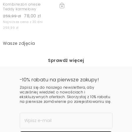
Kombinezon onesie
Teddy karmelowy
78,00 zł
259,99 zł
Najniższa cena z 30 dni
259,99 zł
Wasze zdjęcia
Sprawdź więcej
-10% rabatu na pierwsze zakupy!
Zapisz się do naszego newslettera, aby
wcześniej wiedzieć o nowościach i
ekskluzywnych ofertach. Skorzystaj z 10% rabatu
na pierwsze zamówienie po zarejestrowaniu się.