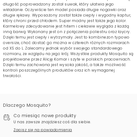
długość poprowadzony został suwak, który ułatwia jego
wkładanie. Oczywiście ten model posiada długie nogawki oraz
długie rękawy. Wyposażony został także ciepły i wygodny kaptur,
który chroni przed chłodem. Super modny jest także jego kolor.
Karmelowy zdecydowanie jest hitem i ciekawie wygląda z każdą
inną barwą. Wykonany jest on z połączenia poliestru oraz laycry.
Dzięki temu jest ciepły i wytrzymały. Jest to kombinezon typowo
oversize, choć dostać go można w czterech różnych rozmiarach
od XS do L. Zalecamy jednak wybór swojego standardowego
rozmiaru, ze względu na jego krój. Wszystkie produkty Mosquito są
projektowane przez Alicję Komar i szyte w polskich pracowniach.
Dzięki temu zachowana jest wysoka jakość, a także możliwość
kontroli poszczególnych produktów oraz ich wymaganej
trwałości.
Dlaczego Mosquito?
Co miesiąc nowe produkty
U nas zawsze znajdziesz coś dla siebie.
Zapisz się na powiadomienia