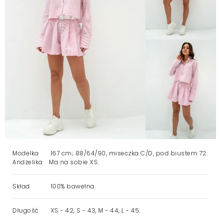
Modelka
167 cm; 88/64/90, miseczka C/D, pod biustem 72.
Andżelika
Ma na sobie XS.
Skład
100% bawełna.
Długość
XS - 42, S - 43, M - 44, L - 45.