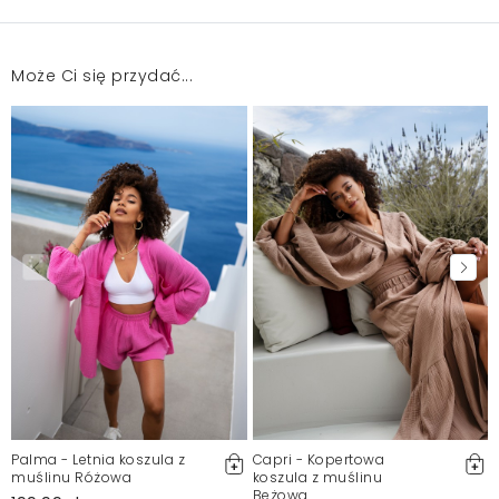
Może Ci się przydać...
Krój bardzo w porządku, rozmiar bardzo dobry
natomiast materiał prześwituje
Magdalena
2025-01-31
Mosquito zamieszcza wyłącznie zweryfikowane opinie
Klientów. Po moderacji publikujemy zarówno pozytywne, jak i
negatywne opinie. Więcej informacji znajdziesz w naszym
Regulaminie.
Zgłoś nielegalną treść
Palma - Letnia koszula z
Capri - Kopertowa
muślinu Różowa
koszula z muślinu
Beżowa