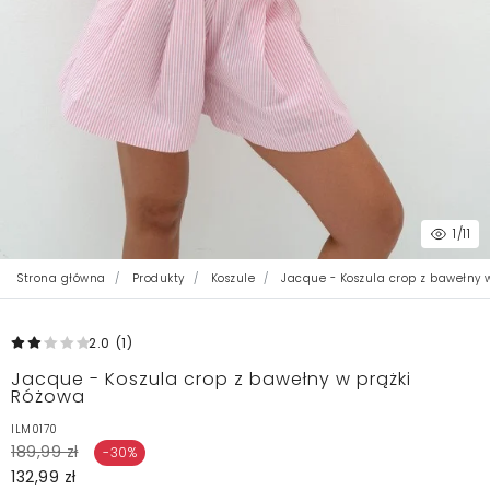
1
/11
Strona główna
Produkty
Koszule
Jacque - Koszula crop z bawełny 
2.0
(1
)
Jacque - Koszula crop z bawełny w prążki
Różowa
ILM0170
189,99 zł
-30%
132,99 zł