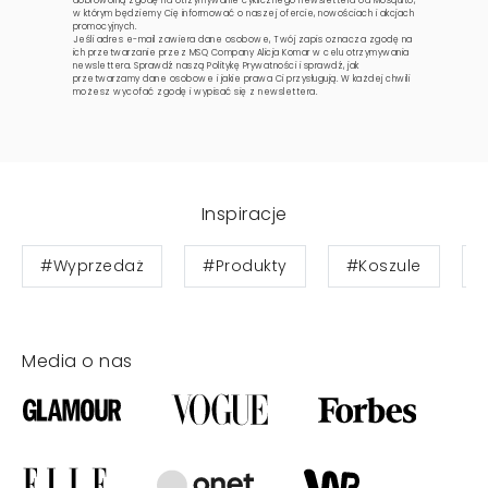
dobrowolną zgodę na otrzymywanie cyklicznego newslettera od Mosquito,
w którym będziemy Cię informować o naszej ofercie, nowościach i akcjach
promocyjnych.
Jeśli adres e-mail zawiera dane osobowe, Twój zapis oznacza zgodę na
ich przetwarzanie przez MSQ Company Alicja Komar w celu otrzymywania
newslettera. Sprawdź naszą
Politykę Prywatności
i sprawdź, jak
przetwarzamy dane osobowe i jakie prawa Ci przysługują. W każdej chwili
możesz wycofać zgodę i wypisać się z newslettera.
Inspiracje
#Wyprzedaż
#Produkty
#Koszule
Media o nas