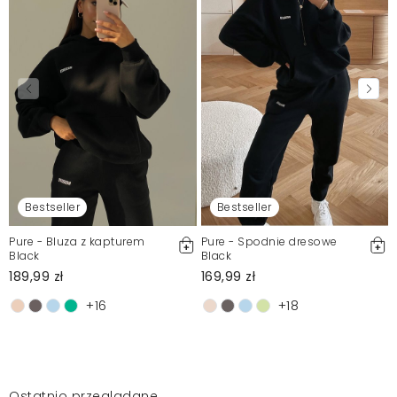
Bestseller
Bestseller
Pure - Bluza z kapturem
Pure - Spodnie dresowe
Black
Black
189,99 zł
169,99 zł
+16
+18
Ostatnio przeglądane