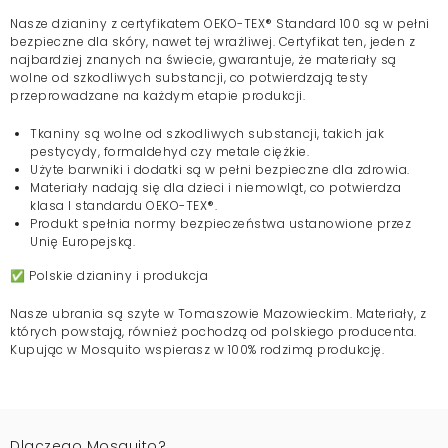
Nasze dzianiny z certyfikatem OEKO-TEX® Standard 100 są w pełni
bezpieczne dla skóry, nawet tej wrażliwej. Certyfikat ten, jeden z
najbardziej znanych na świecie, gwarantuje, że materiały są
wolne od szkodliwych substancji, co potwierdzają testy
przeprowadzane na każdym etapie produkcji.
Tkaniny są wolne od szkodliwych substancji, takich jak
pestycydy, formaldehyd czy metale ciężkie.
Użyte barwniki i dodatki są w pełni bezpieczne dla zdrowia.
Materiały nadają się dla dzieci i niemowląt, co potwierdza
klasa I standardu OEKO-TEX®.
Produkt spełnia normy bezpieczeństwa ustanowione przez
Unię Europejską.
✅ Polskie dzianiny i produkcja
Nasze ubrania są szyte w Tomaszowie Mazowieckim. Materiały, z
których powstają, również pochodzą od polskiego producenta.
Kupując w Mosquito wspierasz w 100% rodzimą produkcję.
Dlaczego Mosquito?