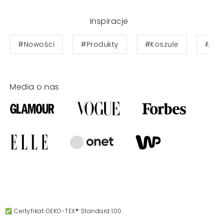
Inspiracje
#Nowości
#Produkty
#Koszule
#Bl
Media o nas
✅ Certyfikat OEKO-TEX® Standard 100