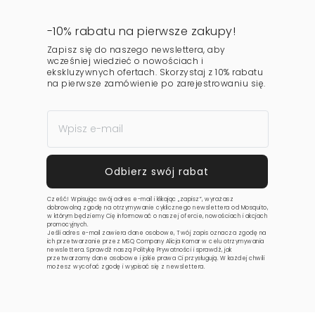
-10% rabatu na pierwsze zakupy!
Zapisz się do naszego newslettera, aby
wcześniej wiedzieć o nowościach i
ekskluzywnych ofertach. Skorzystaj z 10% rabatu
na pierwsze zamówienie po zarejestrowaniu się.
Cześć! Wpisując swój adres e-mail i klikając „zapisz”, wyrażasz
dobrowolną zgodę na otrzymywanie cyklicznego newslettera od Mosquito,
w którym będziemy Cię informować o naszej ofercie, nowościach i akcjach
promocyjnych.
Jeśli adres e-mail zawiera dane osobowe, Twój zapis oznacza zgodę na
ich przetwarzanie przez MSQ Company Alicja Komar w celu otrzymywania
newslettera. Sprawdź naszą
Politykę Prywatności
i sprawdź, jak
przetwarzamy dane osobowe i jakie prawa Ci przysługują. W każdej chwili
możesz wycofać zgodę i wypisać się z newslettera.