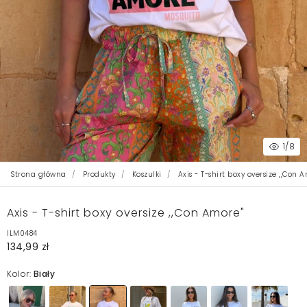
1
/8
Strona główna
Produkty
Koszulki
Axis - T-shirt boxy oversize ,,Con 
Axis - T-shirt boxy oversize ,,Con Amore"
ILM0484
134,99 zł
Kolor:
Biały