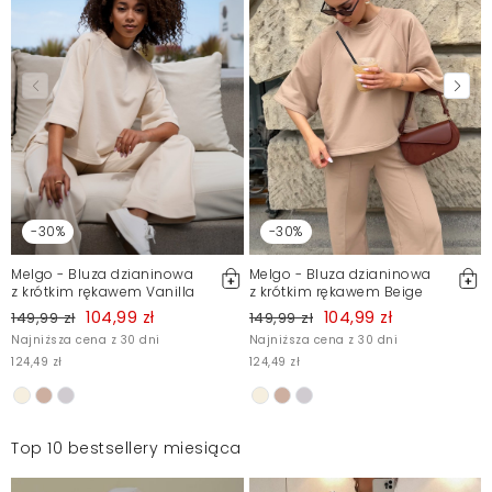
-30%
-30%
Melgo - Bluza dzianinowa
Melgo - Bluza dzianinowa
z krótkim rękawem Vanilla
z krótkim rękawem Beige
104,99 zł
104,99 zł
149,99 zł
149,99 zł
Najniższa cena z 30 dni
Najniższa cena z 30 dni
124,49 zł
124,49 zł
Top 10 bestsellery miesiąca