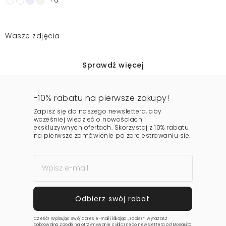
+6
Wasze zdjęcia
Sprawdź więcej
-10% rabatu na pierwsze zakupy!
Zapisz się do naszego newslettera, aby
wcześniej wiedzieć o nowościach i
ekskluzywnych ofertach. Skorzystaj z 10% rabatu
na pierwsze zamówienie po zarejestrowaniu się.
Cześć! Wpisując swój adres e-mail i klikając „zapisz”, wyrażasz
dobrowolną zgodę na otrzymywanie cyklicznego newslettera od Mosquito,