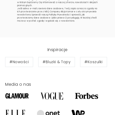
w którym będziemy Cię informować o naszej ofercie, nowościach i akcjach
promocyjnych.
Jeśli adres e-mail zawiera dane osobowe, Twój zapis oznacza zgodę na
ich przetwarzanie przez MSQ Company Alicja Komar w celu otrzymywania
newslettera. Sprawdź naszą
Politykę Prywatności
i sprawdź, jak
przetwarzamy dane osobowe i jakie prawa Ci przysługują. W każdej chwili
możesz wycofać zgodę i wypisać się z newslettera.
Inspiracje
#Nowości
#Bluzki & Topy
#Koszulki
Media o nas