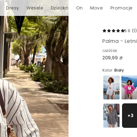
Dresy
Wesele
Dziecko
On
Move
Promocje
5.0
(1
)
Palma - Letni
ILM0096
209,99 zł
Kolor:
Biały
+3