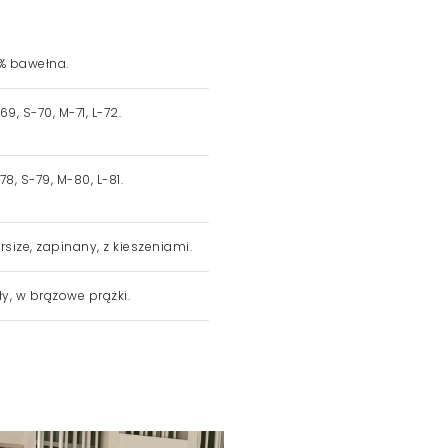
% bawełna.
69, S-70, M-71, L-72.
78, S-79, M-80, L-81.
rsize, zapinany, z kieszeniami.
ły, w brązowe prążki.