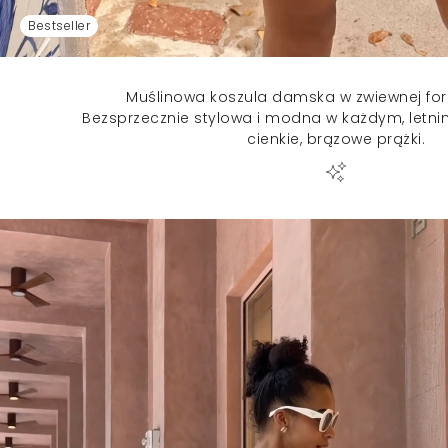
Bestseller
Muślinowa koszula damska w zwiewnej for
Bezsprzecznie stylowa i modna w każdym, letni
cienkie, brązowe prążki.