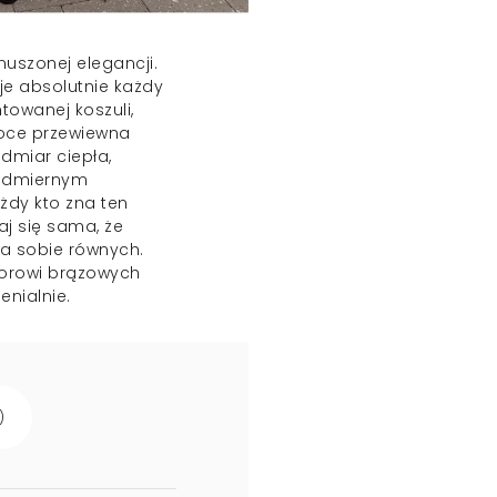
muszonej elegancji.
je absolutnie każdy
entowanej
koszuli
,
soce przewiewna
dmiar ciepła,
nadmiernym
żdy kto zna ten
aj się sama, że
ma sobie równych.
zorowi brązowych
nialnie.
)