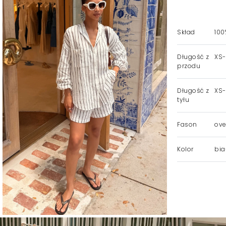
Skład
100
Długość z
XS-
przodu
Długość z
XS-
tyłu
Fason
ove
Kolor
bia