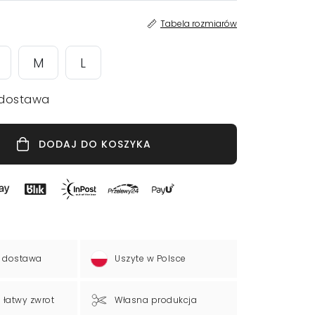
Tabela rozmiarów
M
L
dostawa
DODAJ DO KOSZYKA
 dostawa
Uszyte w Polsce
a łatwy zwrot
Własna produkcja