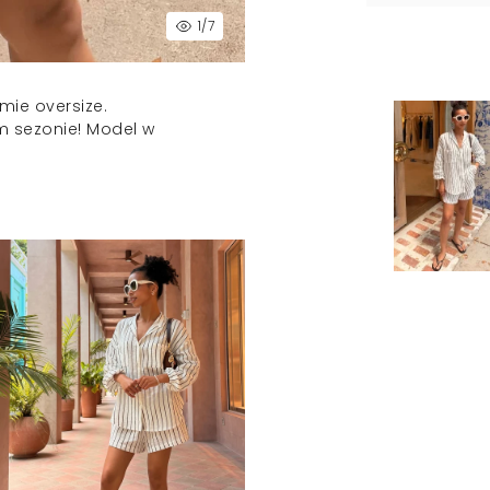
1
/7
mie oversize.
m sezonie! Model w