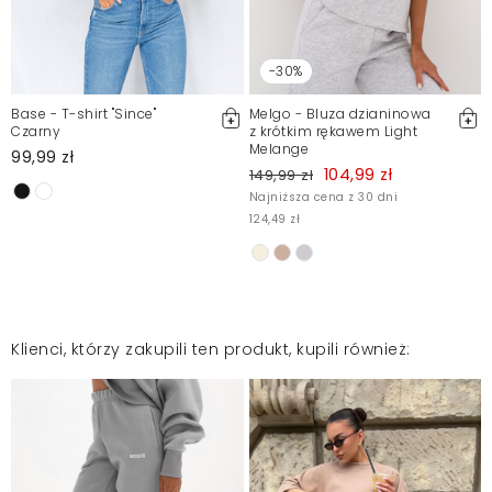
Klientów. Po moderacji publikujemy zarówno pozytywne, jak i
negatywne opinie. Więcej informacji znajdziesz w naszym
Regulaminie.
-30%
Zgłoś nielegalną treść
Base - T-shirt "Since"
Melgo - Bluza dzianinowa
Czarny
z krótkim rękawem Light
Melange
99,99 zł
104,99 zł
149,99 zł
Najniższa cena z 30 dni
124,49 zł
Klienci, którzy zakupili ten produkt, kupili również: