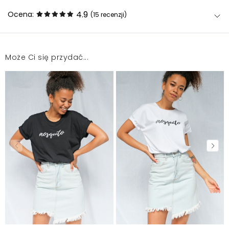
4.9
Ocena:
(15
recenzji
)
Może Ci się przydać...
Idealna
Beata
2026-05-13
Bardzo fajny produkt! Przepiękny odcień... Zwraca
uwagę, dodaje takiej młodzieńczej świeżości... Cudo.
Materiał po prostu idealny - widać, że będzie trzymał
formę, nie będzie się brzydko falował na
krawędziach. Ten dodatek elastanu bardzo dobrze
go wzmacnia. Przymierzam się do zakupu innych
kolorów. Koszulka bez porównania do tych z
sieciówek. Wysoka, jak nie najwyższa jakość. Ze
świecą szukać takich produktów. Jestem
zachwycona i serdecznie polecam. Mosquito to mój
ulubiony polski sklep