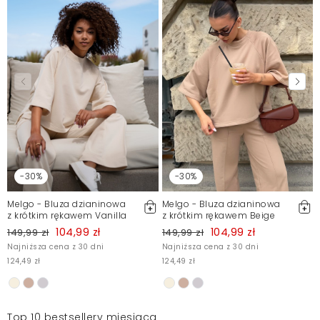
-30%
-30%
Melgo - Bluza dzianinowa
Melgo - Bluza dzianinowa
z krótkim rękawem Vanilla
z krótkim rękawem Beige
104,99 zł
104,99 zł
149,99 zł
149,99 zł
Najniższa cena z 30 dni
Najniższa cena z 30 dni
124,49 zł
124,49 zł
Top 10 bestsellery miesiąca