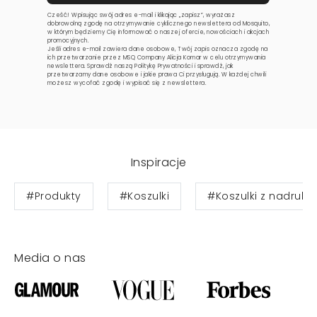
Cześć! Wpisując swój adres e-mail i klikając „zapisz”, wyrażasz
dobrowolną zgodę na otrzymywanie cyklicznego newslettera od Mosquito,
w którym będziemy Cię informować o naszej ofercie, nowościach i akcjach
promocyjnych.
Jeśli adres e-mail zawiera dane osobowe, Twój zapis oznacza zgodę na
ich przetwarzanie przez MSQ Company Alicja Komar w celu otrzymywania
newslettera. Sprawdź naszą
Politykę Prywatności
i sprawdź, jak
przetwarzamy dane osobowe i jakie prawa Ci przysługują. W każdej chwili
możesz wycofać zgodę i wypisać się z newslettera.
Inspiracje
#Produkty
#Koszulki
#Koszulki z nadruki
Media o nas