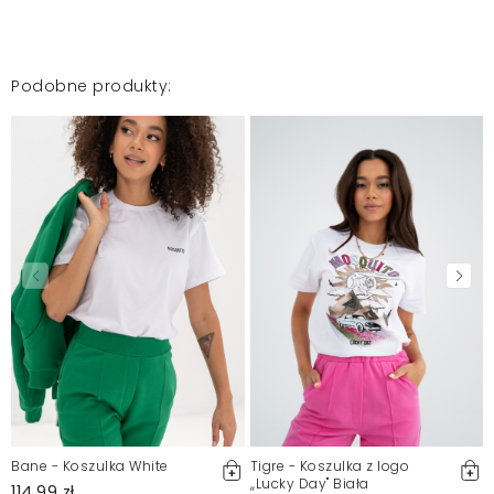
Mosquito zamieszcza wyłącznie zweryfikowane opinie
Klientów. Po moderacji publikujemy zarówno pozytywne, jak i
Podobne produkty:
negatywne opinie. Więcej informacji znajdziesz w naszym
Regulaminie.
Zgłoś nielegalną treść
Bane - Koszulka White
Tigre - Koszulka z logo
,,Lucky Day" Biała
114,99 zł