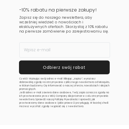
-10% rabatu na pierwsze zakupy!
Zapisz się do naszego newslettera, aby
wcześniej wiedzieć o nowościach i
ekskluzywnych ofertach. Skorzystaj z 10% rabatu
na pierwsze zamówienie po zarejestrowaniu się.
Cześć! Wpisując swój adres e-mail i klikając „zapisz”, wyrażasz
dobrowolną zgodę na otrzymywanie cyklicznego newslettera od Mosquito,
w którym będziemy Cię informować o naszej ofercie, nowościach i akcjach
promocyjnych.
Jeśli adres e-mail zawiera dane osobowe, Twój zapis oznacza zgodę na
ich przetwarzanie przez MSQ Company Alicja Komar w celu otrzymywania
newslettera. Sprawdź naszą
Politykę Prywatności
i sprawdź, jak
przetwarzamy dane osobowe i jakie prawa Ci przysługują. W każdej chwili
możesz wycofać zgodę i wypisać się z newslettera.