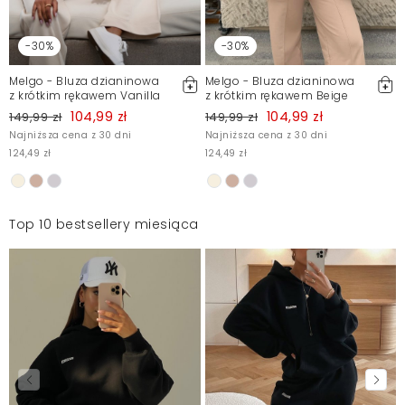
-30%
-30%
Melgo - Bluza dzianinowa
Melgo - Bluza dzianinowa
z krótkim rękawem Vanilla
z krótkim rękawem Beige
104,99 zł
104,99 zł
149,99 zł
149,99 zł
Najniższa cena z 30 dni
Najniższa cena z 30 dni
124,49 zł
124,49 zł
Top 10 bestsellery miesiąca