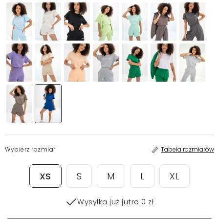
Wybierz rozmiar
Tabela rozmiarów
XS
S
M
L
XL
Wysyłka już jutro 0 zł