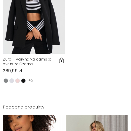
Katarzyna
2025-02-7
Mosquito zamieszcza wyłącznie zweryfikowane opinie
Klientów. Po moderacji publikujemy zarówno pozytywne, jak i
negatywne opinie. Więcej informacji znajdziesz w naszym
Regulaminie.
Zgłoś nielegalną treść
Zura - Marynarka damska
oversize Czarna
289,99 zł
+3
Podobne produkty: