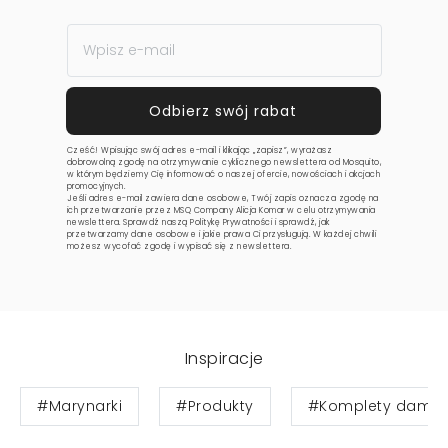
Cześć! Wpisując swój adres e-mail i klikając „zapisz”, wyrażasz
dobrowolną zgodę na otrzymywanie cyklicznego newslettera od Mosquito,
w którym będziemy Cię informować o naszej ofercie, nowościach i akcjach
promocyjnych.
Jeśli adres e-mail zawiera dane osobowe, Twój zapis oznacza zgodę na
ich przetwarzanie przez MSQ Company Alicja Komar w celu otrzymywania
newslettera. Sprawdź naszą
Politykę Prywatności
i sprawdź, jak
przetwarzamy dane osobowe i jakie prawa Ci przysługują. W każdej chwili
możesz wycofać zgodę i wypisać się z newslettera.
Inspiracje
#Marynarki
#Produkty
#Komplety damsk