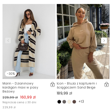
-30%
Marin - Dzianinowy
Icon - Bluza z kapturem i
kardigan maxi w pasy
ściągaczem Sand Beige
Beżowy
189,99 zł
160,99 zł
229,99 zł
+13
Najniższa cena z 30 dni
229,99 zł