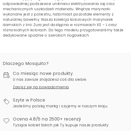
odpowiedniej podszewce unikniesz elektryzowania się oraz
mechanicznych uszkodzeń materiału. Wnętrze marynarki
wykonane jest z poliestru, natomiast pozostałe elementy z
naturalnej bawełny. Nasza kolekcja kolorowych marynarek
damskich z linii Zura jest dostępna w rozmiarach XS – L oraz
różnorodnych kolorach. Do tego modelu przygotowaliśmy także
dedykowane spodnie o szerokich nogawkach.
Dlaczego Mosquito?
Co miesiąc nowe produkty
U nas zawsze znajdziesz coś dla siebie.
Zapisz się na powiadomienia
Szyte w Polsce
Jesteśmy polską marką i szyjemy w naszym kraju.
Ocena 4.8/5 na 2500+ recenzji
Tysiące kobiet takich jak Ty kupuje nasze produkty.