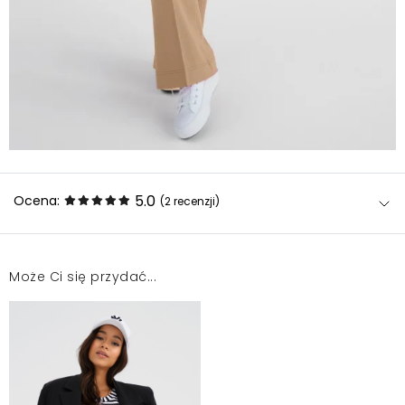
5.0
Ocena:
(2
recenzji
)
Może Ci się przydać...
Bardzo fajny materiał, zawyżony rozmiar
Joanna
2025-02-19
Musiałam wymienić na rozmiar mniejszą. Nie było
żadnego problemu z wymianą. Polecam!