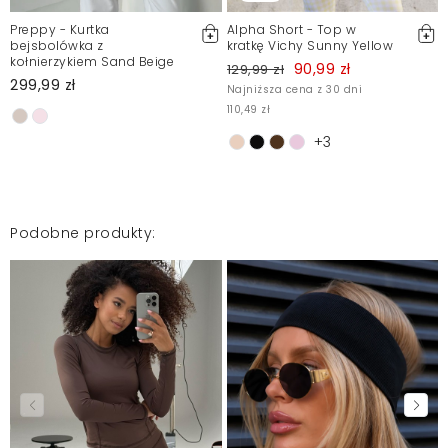
Preppy - Kurtka
Alpha Short - Top w
bejsbolówka z
kratkę Vichy Sunny Yellow
kołnierzykiem Sand Beige
90,99 zł
129,99 zł
299,99 zł
Najniższa cena z 30 dni
110,49 zł
+3
Podobne produkty: