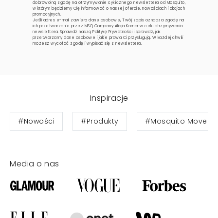
dobrowolną zgodę na otrzymywanie cyklicznego newslettera od Mosquito,
w którym będziemy Cię informować o naszej ofercie, nowościach i akcjach
promocyjnych.
Jeśli adres e-mail zawiera dane osobowe, Twój zapis oznacza zgodę na
ich przetwarzanie przez MSQ Company Alicja Komar w celu otrzymywania
newslettera. Sprawdź naszą
Politykę Prywatności
i sprawdź, jak
przetwarzamy dane osobowe i jakie prawa Ci przysługują. W każdej chwili
możesz wycofać zgodę i wypisać się z newslettera.
Inspiracje
#Nowości
#Produkty
#Mosquito Move
Media o nas