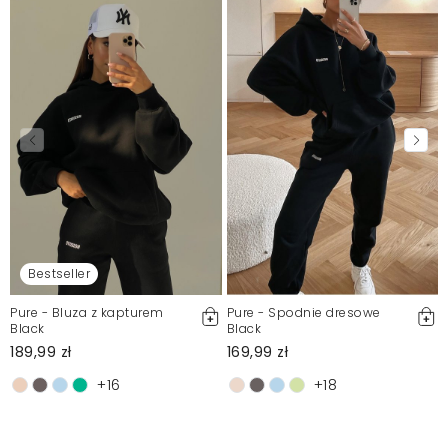
Bestseller
Pure - Bluza z kapturem
Pure - Spodnie dresowe
Black
Black
189,99 zł
169,99 zł
+16
+18