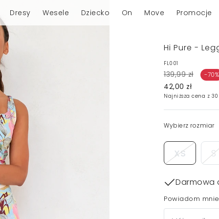
Dresy
Wesele
Dziecko
On
Move
Promocje
Hi Pure - Leg
FL001
139,99 zł
-70%
42,00 zł
Najniższa cena z 30
Wybierz rozmiar
XS
S
Darmowa 
Powiadom mnie,