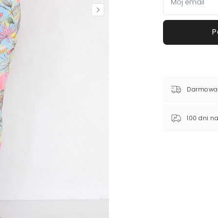
P
Darmowa
100 dni n