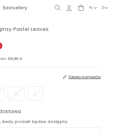
Bestsellery
ginsy Pastel Leaves
 dni:
139,99 zł
Tabela rozmiarów
M
L
dostawa
 kiedy produkt będzie dostępny: