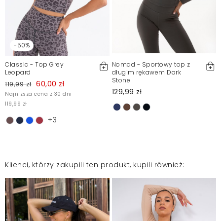
-50%
Classic - Top Grey
Nomad - Sportowy top z
Leopard
długim rękawem Dark
Stone
60,00 zł
119,99 zł
129,99 zł
Najniższa cena z 30 dni
119,99 zł
+3
Klienci, którzy zakupili ten produkt, kupili również: