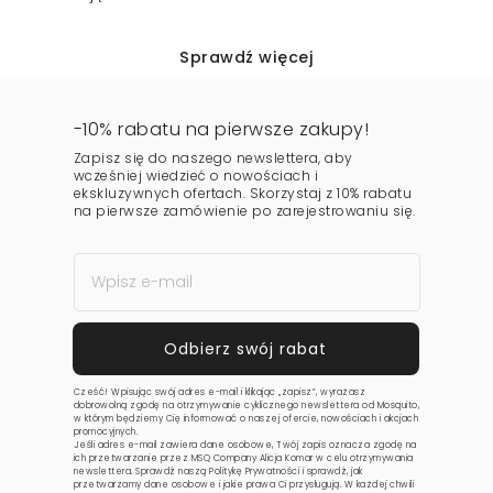
Sprawdź więcej
-10% rabatu na pierwsze zakupy!
Zapisz się do naszego newslettera, aby
wcześniej wiedzieć o nowościach i
ekskluzywnych ofertach. Skorzystaj z 10% rabatu
na pierwsze zamówienie po zarejestrowaniu się.
Cześć! Wpisując swój adres e-mail i klikając „zapisz”, wyrażasz
dobrowolną zgodę na otrzymywanie cyklicznego newslettera od Mosquito,
w którym będziemy Cię informować o naszej ofercie, nowościach i akcjach
promocyjnych.
Jeśli adres e-mail zawiera dane osobowe, Twój zapis oznacza zgodę na
ich przetwarzanie przez MSQ Company Alicja Komar w celu otrzymywania
newslettera. Sprawdź naszą
Politykę Prywatności
i sprawdź, jak
przetwarzamy dane osobowe i jakie prawa Ci przysługują. W każdej chwili