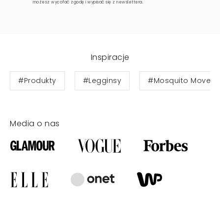
możesz wycofać zgodę i wypisać się z newslettera.
Inspiracje
#Produkty
#Legginsy
#Mosquito Move
Media o nas