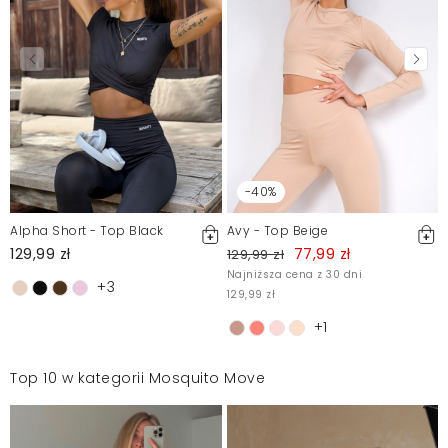
-40%
Alpha Short - Top Black
Avy - Top Beige
129,99 zł
77,99 zł
129,99 zł
Najniższa cena z 30 dni
+3
129,99 zł
+1
Top 10 w kategorii Mosquito Move