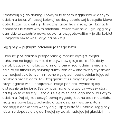
Zmotywuj się do treningu nowym fasonem legginsów w jasnym
odcieniu beżu. W naszej kolekcji odzieży sportowej Mosquito Move
dotychczas pojawił się klasyczny fason legginsów, jak i krótkich
spodenek bikerów w tym odcieniu. Prezentowane, długie legginsy
damskie to zupełnie nowa odsłona: przygotowaliśmy je dla kobiet
lubiących seksowne i oryginalne kroje.
Legginsy w pięknym odcieniu jasnego beżu
Szwy na pośladkach przypominają mocno wycięte majtki
nałożone na legginsy – taki motyw nawiązuje do lat 80, kiedy
aerobik zaczynał robić ogromną furorę w zachodnim świecie, a
sale zajęć fitness wypełniały tłumy kobiet w charakterystycznych
stylizacjach, złożonych z mocno wyciętych body, odsłaniających
pośladki oraz biodra. Taki krój gwarantuje magnetyczne
przyciąganie wielu spojrzeń, a Twoje pośladki wydadzą się
optycznie uniesione. Szeroki pas materiału tworzy wyższy stan;
na tej wysokości z tyłu znajduje się mieniące logo marki w złotym
odcieniu. Daj się zaskoczyć pełną wygodą fasonu oraz materiału:
legginsy powstają z poliestru oraz elastanu - włókien, które
zadbają o doskonałą wentylację i sprężystość ubrania. Legginsy
idealnie dopasują się do Twojej sylwetki, nadając jej gładkiej linii.