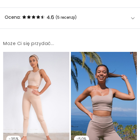
4.6
Ocena:
(5
recenzji
)
Może Ci się przydać...
Leginsy bardzo ładnie podkreślają sylwetkę!
Agnieszka
2023-02-9
Legginsy wykonane ze świetnego materiału. Nadają
się zarówno do ćwiczeń jak i na codzień.
Iza
2022-12-30
Idealnie się trzyma, kolor na żywo jeszcze
piękniejszy!!!
Magdalena
2022-05-8
-35%
-50%