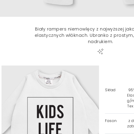
Biały rampers niemowlęcy z najwyższej jak
elastycznych włóknach. Ubranko z prostym
nadrukiem.
Skład
95%
Ela
g/m
Tex
Fason
z d
zat