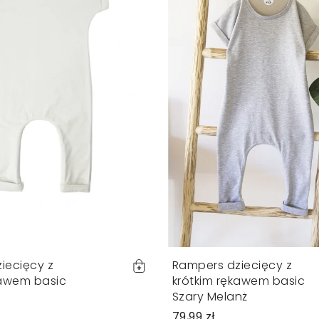
iecięcy z
Rampers dziecięcy z
kawem basic
krótkim rękawem basic
Szary Melanż
79,99 zł