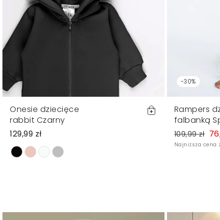
-30%
Onesie dziecięce
Rampers dz
rabbit Czarny
falbanką S
129,99 zł
76
109,99 zł
Najniższa cena z