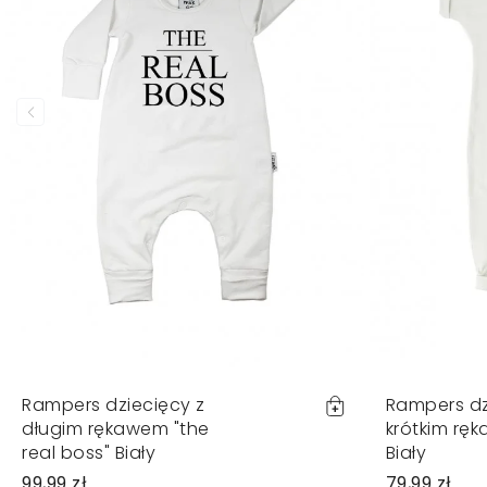
Rampers dziecięcy z
Rampers dz
długim rękawem "the
krótkim rę
real boss" Biały
Biały
99,99 zł
79,99 zł