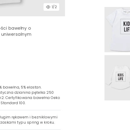
1
/2
ości bawełny o
, uniwersalnym
 bawełna, 5% elastan.
styczna dzianina pętelka 250
2. Certyfikowana bawełna Oeko
 Standard 100.
ługim rękawem i bezniklowymi
rzaskami typu spring w kroku.