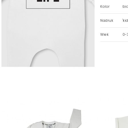
Kolor
bia
Nadruk
'kid
Wiek
0-3