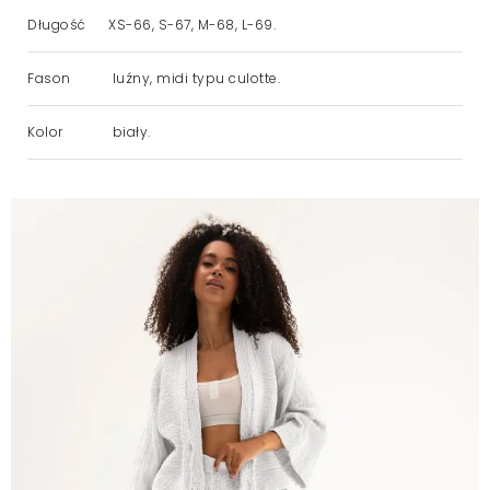
Długość
XS-66, S-67, M-68, L-69.
Fason
luźny, midi typu culotte.
Kolor
biały.