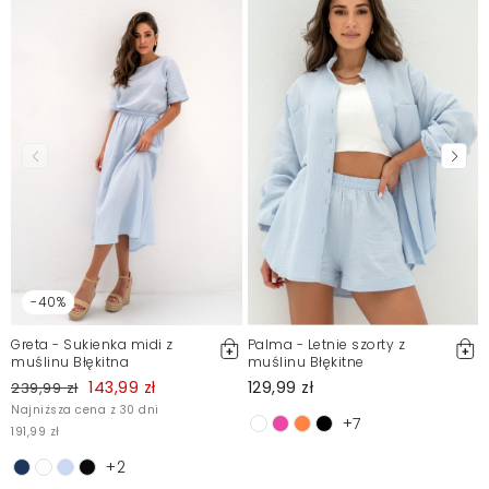
-40%
Greta - Sukienka midi z
Palma - Letnie szorty z
muślinu Błękitna
muślinu Błękitne
143,99 zł
129,99 zł
239,99 zł
Najniższa cena z 30 dni
+7
191,99 zł
1
+2