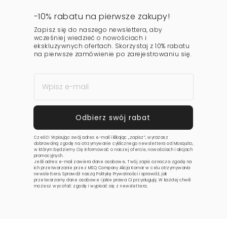
-10% rabatu na pierwsze zakupy!
Zapisz się do naszego newslettera, aby
wcześniej wiedzieć o nowościach i
ekskluzywnych ofertach. Skorzystaj z 10% rabatu
na pierwsze zamówienie po zarejestrowaniu się.
Cześć! Wpisując swój adres e-mail i klikając „zapisz”, wyrażasz
dobrowolną zgodę na otrzymywanie cyklicznego newslettera od Mosquito,
w którym będziemy Cię informować o naszej ofercie, nowościach i akcjach
promocyjnych.
Jeśli adres e-mail zawiera dane osobowe, Twój zapis oznacza zgodę na
ich przetwarzanie przez MSQ Company Alicja Komar w celu otrzymywania
newslettera. Sprawdź naszą
Politykę Prywatności
i sprawdź, jak
przetwarzamy dane osobowe i jakie prawa Ci przysługują. W każdej chwili
możesz wycofać zgodę i wypisać się z newslettera.