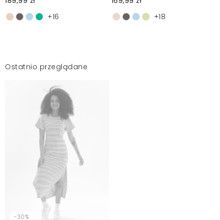
189,99 zł
169,99 zł
+16
+18
Ostatnio przeglądane
-30%