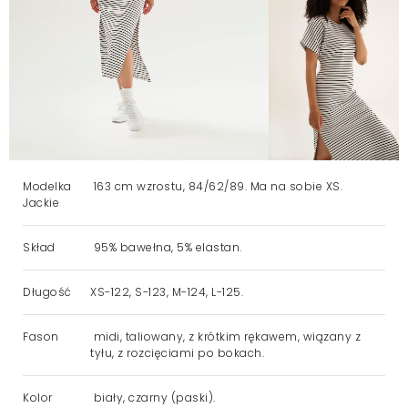
Modelka
163 cm wzrostu, 84/62/89. Ma na sobie XS.
Jackie
Skład
95% bawełna, 5% elastan.
Długość
XS-122, S-123, M-124, L-125.
Fason
midi, taliowany, z krótkim rękawem, wiązany z
tyłu, z rozcięciami po bokach.
Kolor
biały, czarny (paski).