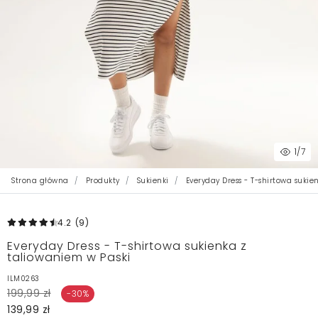
1
/7
Strona główna
Produkty
Sukienki
Everyday Dress - T-shirtowa sukie
4.2
(9
)
Everyday Dress - T-shirtowa sukienka z
taliowaniem w Paski
ILM0263
199,99 zł
-30%
139,99 zł