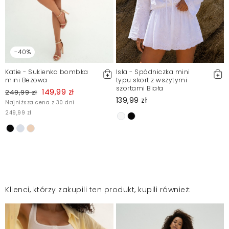
-40%
Katie - Sukienka bombka
Isla - Spódniczka mini
mini Beżowa
typu skort z wszytymi
szortami Biała
149,99 zł
249,99 zł
139,99 zł
Najniższa cena z 30 dni
249,99 zł
Klienci, którzy zakupili ten produkt, kupili również: