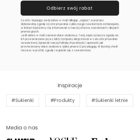
Cześć! Wpisując swój adres e-mail i klikając „zapisz”, wyrażasz
dobrowolną zgodę na otrzymywanie cyklicznego newslettera od Mosquito,
w którym będziemy Cię informować o naszej ofercie, nowościach i akcjach
promocyjnych.
Jeśli adres e-mail zawiera dane osobowe, Twój zapis oznacza zgodę na
ich przetwarzanie przez MSQ Company Alicja Komar w celu otrzymywania
newslettera. Sprawdź naszą
Politykę Prywatności
i sprawdź, jak
przetwarzamy dane osobowe i jakie prawa Ci przysługują. W każdej chwili
możesz wycofać zgodę i wypisać się z newslettera.
Inspiracje
#Sukienki
#Produkty
#Sukienki letnie
Media o nas