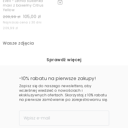
Eveil - Letnia sukienka
maxi z bawełny Citrus
Yellow
105,00 zł
209,99 zł
Najniższa cena z 30 dni
209,99 zł
Wasze zdjęcia
Sprawdź więcej
-10% rabatu na pierwsze zakupy!
Zapisz się do naszego newslettera, aby
wcześniej wiedzieć o nowościach i
ekskluzywnych ofertach. Skorzystaj z 10% rabatu
na pierwsze zamówienie po zarejestrowaniu się.