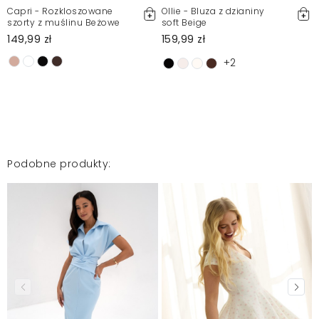
Regulaminie.
Capri - Rozkloszowane
Ollie - Bluza z dzianiny
szorty z muślinu Beżowe
soft Beige
Zgłoś nielegalną treść
149,99 zł
159,99 zł
+2
Podobne produkty: