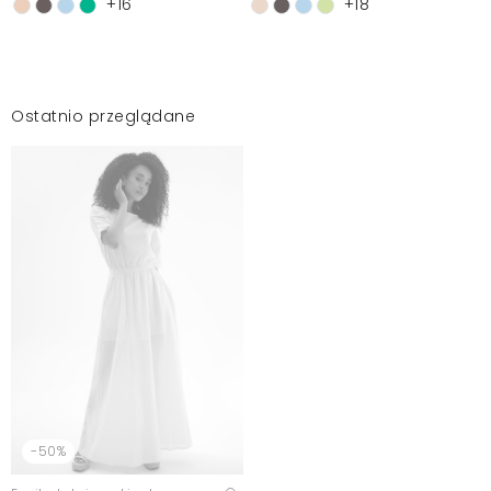
+16
+18
Ostatnio przeglądane
-50%