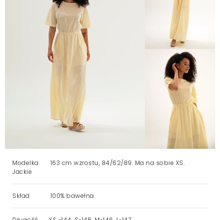
Modelka
163 cm wzrostu, 84/62/89. Ma na sobie XS.
Jackie
Skład
100% bawełna.
Długość
XS -144, S-145, M-146, L-147.