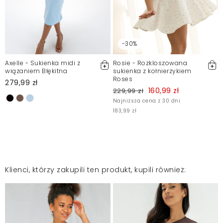
-30%
Axelle - Sukienka midi z
Rosie - Rozkloszowana
wiązaniem Błękitna
sukienka z kołnierzykiem
Roses
279,99 zł
160,99 zł
229,99 zł
Najniższa cena z 30 dni
183,99 zł
Klienci, którzy zakupili ten produkt, kupili również: