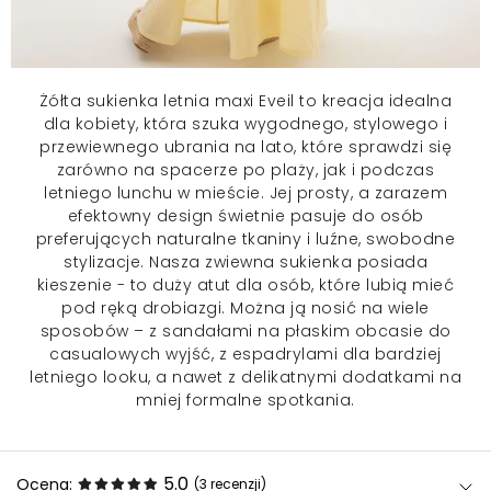
Żółta
sukienka letnia
maxi Eveil to kreacja idealna
dla kobiety, która szuka wygodnego, stylowego i
przewiewnego ubrania na lato, które sprawdzi się
zarówno na spacerze po plaży, jak i podczas
letniego lunchu w mieście. Jej prosty, a zarazem
efektowny design świetnie pasuje do osób
preferujących naturalne tkaniny i luźne, swobodne
stylizacje. Nasza zwiewna sukienka posiada
kieszenie - to duży atut dla osób, które lubią mieć
pod ręką drobiazgi. Można ją nosić na wiele
sposobów – z sandałami na płaskim obcasie do
casualowych wyjść, z espadrylami dla bardziej
letniego looku, a nawet z delikatnymi dodatkami na
mniej formalne spotkania.
5.0
Ocena:
(3
recenzji
)