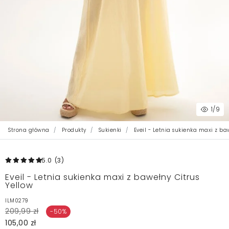
1
/9
Strona główna
Produkty
Sukienki
Eveil - Letnia sukienka maxi z baw
5.0
(3
)
Eveil - Letnia sukienka maxi z bawełny Citrus
Yellow
ILM0279
209,99 zł
-50%
105,00 zł