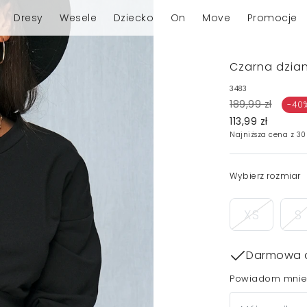
Dresy
Wesele
Dziecko
On
Move
Promocje
Czarna dzia
3483
189,99 zł
-40
113,99 zł
Najniższa cena z 30
Wybierz rozmiar
XS
S
Darmowa 
Powiadom mnie,