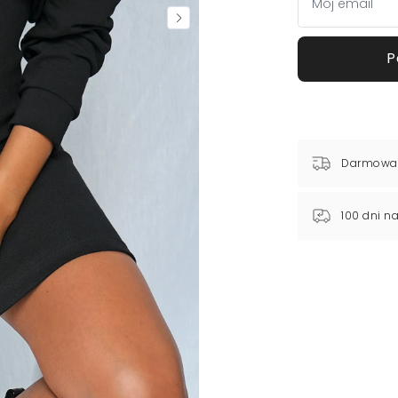
P
Darmowa
100 dni n