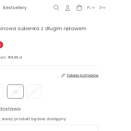
Bestsellery
ninowa sukienka z długim rękawem
%
 dni:
189,99 zł
Tabela rozmiarów
M
L
dostawa
 kiedy produkt będzie dostępny: