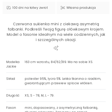
100 dni na łatwy zwrot
Własna produkcja
Czerwona sukienka mini z ciekawą asymetrią
falbanki. Podkreśli Twoją figurę ołówkowym krojem.
Model o fasonie idealnym na wiele codziennych, jak
i szczególnych okazji.
Modelka
163 cm wzrostu, 84/62/89. Ma na sobie XS.
Jackie
Skład
poliester 95%, lycra 5%. Lekka tkanina o rzadkim,
gwarantującym przewiew splocie włókien.
Długość
XS, S - 78, M, L - 79.
Fason
mini, dopasowany, z asymetryczną falbanką,