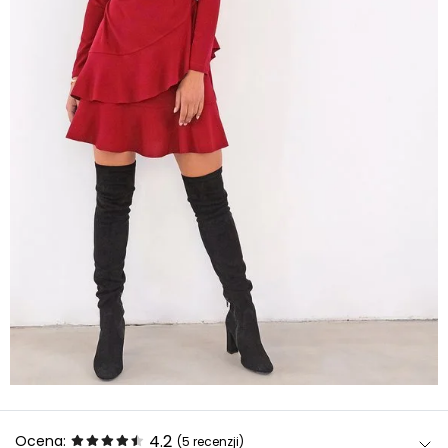
4.2
Ocena:
(5
recenzji
)