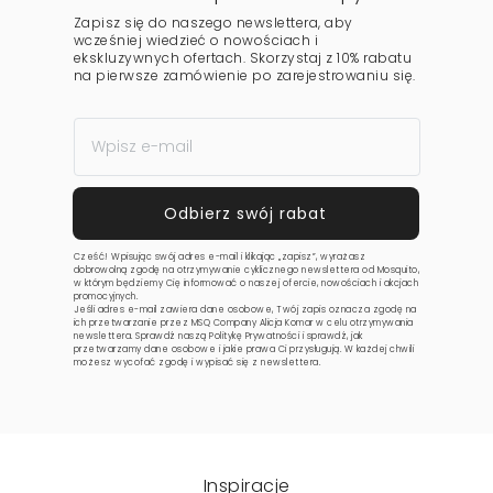
Zapisz się do naszego newslettera, aby
wcześniej wiedzieć o nowościach i
ekskluzywnych ofertach. Skorzystaj z 10% rabatu
na pierwsze zamówienie po zarejestrowaniu się.
Cześć! Wpisując swój adres e-mail i klikając „zapisz”, wyrażasz
dobrowolną zgodę na otrzymywanie cyklicznego newslettera od Mosquito,
w którym będziemy Cię informować o naszej ofercie, nowościach i akcjach
promocyjnych.
Jeśli adres e-mail zawiera dane osobowe, Twój zapis oznacza zgodę na
ich przetwarzanie przez MSQ Company Alicja Komar w celu otrzymywania
newslettera. Sprawdź naszą
Politykę Prywatności
i sprawdź, jak
przetwarzamy dane osobowe i jakie prawa Ci przysługują. W każdej chwili
możesz wycofać zgodę i wypisać się z newslettera.
Inspiracje