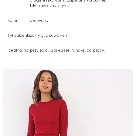
długimi rękawami. Zapinany na zamek
błyskawiczny z tyłu.
Kolor
czerwony.
Tył sukienki
zakryty, z suwakiem.
Idealna na
przyjęcia, jubileusze, randkę, do pracy.