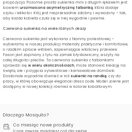
propozycja. Pozornie prosta sukienka mini z długim rękawem jest
bowiem
urozmaicona asymetryczną falbanką
, która dodaje
szyku i lekkości. Krój jest nieprzesadnie zdobny i wyważony – tak,
aby każda kobieta czuła się w niej wygodnie i pewnie.
Czerwona sukienka na wiele różnych okazji
Czerwona sukienka jest wykonana z tkaniny poliestrowej –
wybieramy w naszej produkcji materiały praktyczne i komfortowe,
o rzadkim splocie włókien, zapewniające właściwy przewiew.
Fason jest zapinany z tyłu na zamek błyskawiczny, wszyty na
całej długości pleców. Ta czerwona sukienka z falbankami
sprawdzi się
w wielu okolicznościach
, może stanowić kreację na
święta, ale i przyjęcia sylwestrowe i karnawałowe domówki.
Doskonale wypadnie również w roli
sukienki na randkę
, czy do
pracy, w której obowiązuje elegancki dress code. Model Jolene jest
dostępny w nowej kolekcji również w kolorze kobaltowym.
Dlaczego Mosquito?
Co miesiąc nowe produkty
U nas zawsze znajdziesz coś dla siebie.