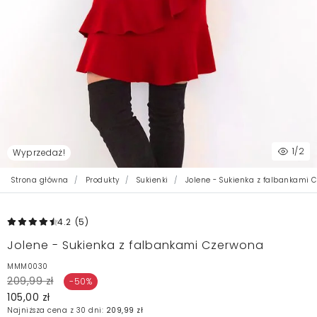
1
/2
Wyprzedaż!
Strona główna
Produkty
Sukienki
Jolene - Sukienka z falbankami 
4.2
(5
)
Jolene - Sukienka z falbankami Czerwona
MMM0030
209,99 zł
-50%
105,00 zł
Najniższa cena z 30 dni:
209,99 zł