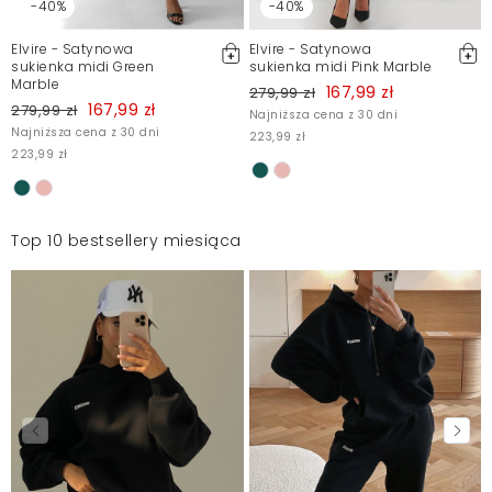
-40%
-40%
Elvire - Satynowa
Elvire - Satynowa
sukienka midi Green
sukienka midi Pink Marble
Marble
167,99 zł
279,99 zł
167,99 zł
279,99 zł
Najniższa cena z 30 dni
Najniższa cena z 30 dni
223,99 zł
223,99 zł
Top 10 bestsellery miesiąca