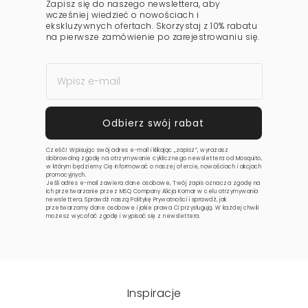
Zapisz się do naszego newslettera, aby
wcześniej wiedzieć o nowościach i
ekskluzywnych ofertach. Skorzystaj z 10% rabatu
na pierwsze zamówienie po zarejestrowaniu się.
Cześć! Wpisując swój adres e-mail i klikając „zapisz”, wyrażasz
dobrowolną zgodę na otrzymywanie cyklicznego newslettera od Mosquito,
w którym będziemy Cię informować o naszej ofercie, nowościach i akcjach
promocyjnych.
Jeśli adres e-mail zawiera dane osobowe, Twój zapis oznacza zgodę na
ich przetwarzanie przez MSQ Company Alicja Komar w celu otrzymywania
newslettera. Sprawdź naszą
Politykę Prywatności
i sprawdź, jak
przetwarzamy dane osobowe i jakie prawa Ci przysługują. W każdej chwili
możesz wycofać zgodę i wypisać się z newslettera.
Inspiracje