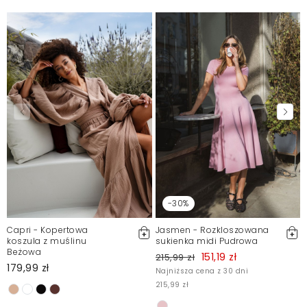
Polecam
Malwina
2023-01-4
Mosquito zamieszcza wyłącznie zweryfikowane opinie
Klientów. Po moderacji publikujemy zarówno pozytywne, jak i
negatywne opinie. Więcej informacji znajdziesz w naszym
Regulaminie.
Zgłoś nielegalną treść
-30%
Capri - Kopertowa
Jasmen - Rozkloszowana
koszula z muślinu
sukienka midi Pudrowa
Beżowa
151,19 zł
215,99 zł
179,99 zł
Najniższa cena z 30 dni
215,99 zł