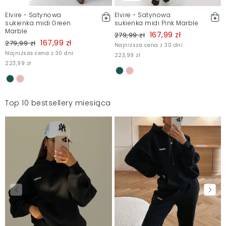
Elvire - Satynowa
Elvire - Satynowa
sukienka midi Green
sukienka midi Pink Marble
Marble
167,99 zł
279,99 zł
167,99 zł
279,99 zł
Najniższa cena z 30 dni
Najniższa cena z 30 dni
223,99 zł
223,99 zł
Top 10 bestsellery miesiąca