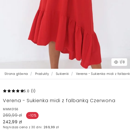
1
/8
Strona główna
Produkty
Sukienki
Verena - Sukienka midi z falban
5.0
(1
)
Verena - Sukienka midi z falbanką Czerwona
MMM0156
269,99 zł
-10%
242,99 zł
Najniższa cena z 30 dni:
269,99 zł