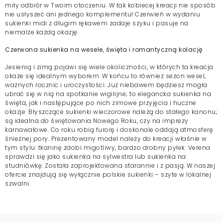
miły odbiór w Twoim otoczeniu. W tak kobiecej kreacji nie sposób
nie usłyszeć ani jednego komplementu! Czerwień w wydaniu
sukienki midi z długim rękawem zadaje szyku i pasuje na
niemalże każdą okazję.
Czerwona sukienka na wesele, święta i romantyczną kolację
Jesienią i zimą pojawi się wiele okoliczności, w których ta kreacja
okaże się idealnym wyborem. W końcu to również sezon wesel,
ważnych rocznic i uroczystości. Już niebawem będziesz mogła
ubrać się w nią na spotkanie wigilijne; to elegancka sukienka na
święta, jak i następujące po nich zimowe przyjęcia i huczne
okazje. Błyszczące
sukienki wieczorowe
należą do stałego kanonu;
są idealna do świętowania Nowego Roku, czy na imprezy
karnawałowe. Co roku robią furorę i doskonale oddają atmosferę
śnieżnej pory. Prezentowany model należy do kreacji właśnie w
tym stylu: tkaninę zdobi migotliwy, bardzo drobny pyłek. Verena
sprawdzi się jako sukienka na sylwestra lub sukienka na
studniówkę. Została zaprojektowana starannie i z pasją. W naszej
ofercie znajdują się wyłącznie polskie sukienki – szyte w lokalnej
szwalni.