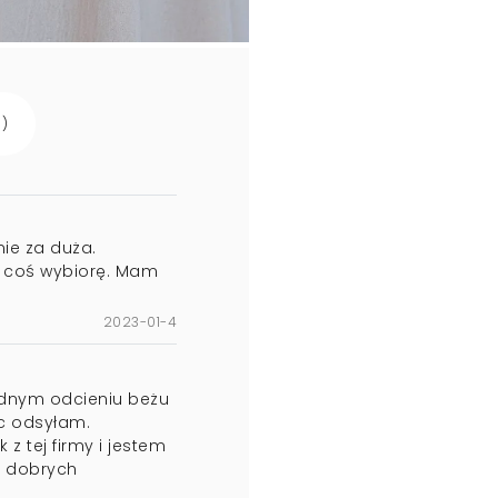
i
)
ie za duża.
 coś wybiorę. Mam
2023-01-4
adnym odcieniu beżu
ęc odsyłam.
z tej firmy i jestem
z dobrych