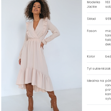
Modelka
163
Jackie
sob
Skład
95%
Fason
mid
tal
fal
dek
Kolor
be
Tył sukienki
zak
Idealna na
pół
ran
prz
kar
syl