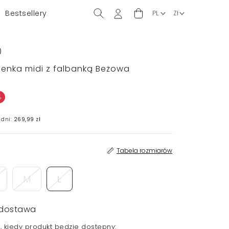
Bestsellery
)
ienka midi z falbanką Beżowa
%
 dni:
269,99 zł
Tabela rozmiarów
M
L
dostawa
 kiedy produkt będzie dostępny: