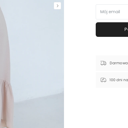
P
Darmowa
100 dni n