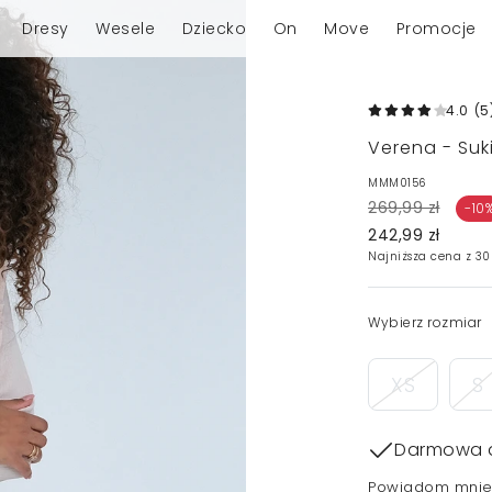
Dresy
Wesele
Dziecko
On
Move
Promocje
4.0
(5
Verena - Suk
MMM0156
269,99 zł
-10
242,99 zł
Najniższa cena z 30
Wybierz rozmiar
XS
S
Darmowa 
Powiadom mnie,