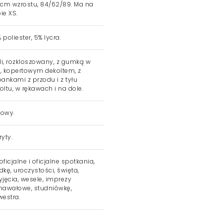
 cm wzrostu, 84/62/89. Ma na
ie XS.
 poliester, 5% lycra.
i, rozkloszowany, z gumką w
ii, kopertowym dekoltem, z
bankami z przodu i z tyłu
oltu, w rękawach i na dole.
żowy.
ryty.
oficjalne i oficjalne spotkania,
dkę, uroczystości, święta,
yjęcia, wesele, imprezy
nawałowe, studniówkę,
westra.