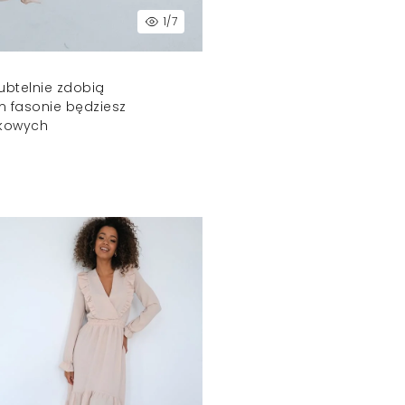
1
/7
ubtelnie zdobią
ym fasonie będziesz
tkowych