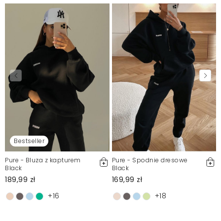
Bestseller
Pure - Bluza z kapturem
Pure - Spodnie dresowe
Black
Black
189,99 zł
169,99 zł
+16
+18