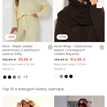
-40%
-30%
Misti - Miękki sweter
Hood Wrap - Dzianinowy
dzianinowy o waflowym
kaptur z otulającym
splocie Żółty
szalem Brązowy
95,99 zł
104,99 zł
159,99 zł
149,99 zł
Najniższa cena z 30 dni
Najniższa cena z 30 dni
135,99 zł
149,99 zł
+3
Top 10 w kategorii Swetry damskie