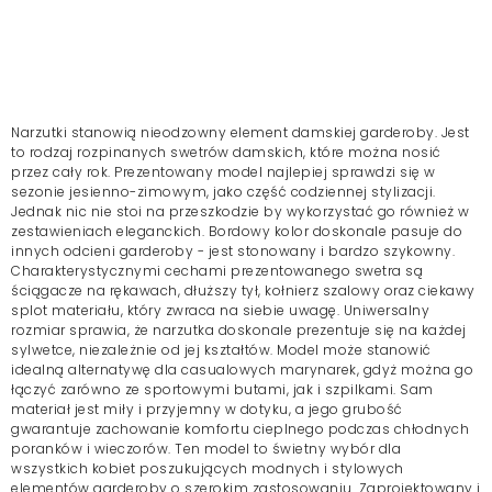
Narzutki stanowią nieodzowny element damskiej garderoby. Jest
to rodzaj rozpinanych
swetrów damskich
, które można nosić
przez cały rok. Prezentowany model najlepiej sprawdzi się w
sezonie jesienno-zimowym, jako część codziennej stylizacji.
Jednak nic nie stoi na przeszkodzie by wykorzystać go również w
zestawieniach eleganckich. Bordowy kolor doskonale pasuje do
innych odcieni garderoby - jest stonowany i bardzo szykowny.
Charakterystycznymi cechami prezentowanego swetra są
ściągacze na rękawach, dłuższy tył, kołnierz szalowy oraz ciekawy
splot materiału, który zwraca na siebie uwagę. Uniwersalny
rozmiar sprawia, że narzutka doskonale prezentuje się na każdej
sylwetce, niezależnie od jej kształtów. Model może stanowić
idealną alternatywę dla casualowych marynarek, gdyż można go
łączyć zarówno ze sportowymi butami, jak i szpilkami. Sam
materiał jest miły i przyjemny w dotyku, a jego grubość
gwarantuje zachowanie komfortu cieplnego podczas chłodnych
poranków i wieczorów. Ten model to świetny wybór dla
wszystkich kobiet poszukujących modnych i stylowych
elementów garderoby o szerokim zastosowaniu. Zaprojektowany i