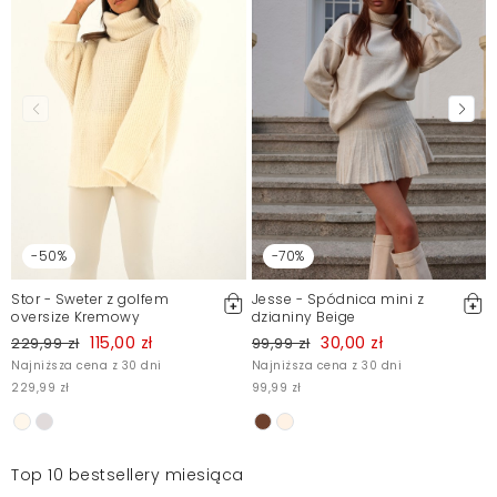
-50%
-70%
Stor - Sweter z golfem
Jesse - Spódnica mini z
oversize Kremowy
dzianiny Beige
115,00 zł
30,00 zł
229,99 zł
99,99 zł
Najniższa cena z 30 dni
Najniższa cena z 30 dni
229,99 zł
99,99 zł
1
Top 10 bestsellery miesiąca