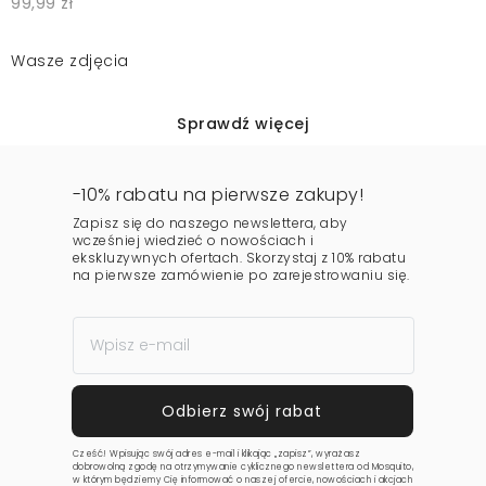
99,99 zł
Wasze zdjęcia
Sprawdź więcej
-10% rabatu na pierwsze zakupy!
Zapisz się do naszego newslettera, aby
wcześniej wiedzieć o nowościach i
ekskluzywnych ofertach. Skorzystaj z 10% rabatu
na pierwsze zamówienie po zarejestrowaniu się.
Cześć! Wpisując swój adres e-mail i klikając „zapisz”, wyrażasz
dobrowolną zgodę na otrzymywanie cyklicznego newslettera od Mosquito,
w którym będziemy Cię informować o naszej ofercie, nowościach i akcjach