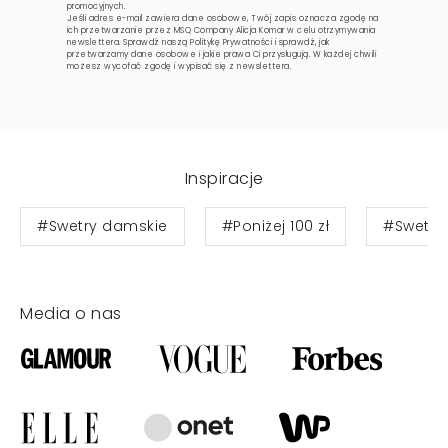
promocyjnych.
Jeśli adres e-mail zawiera dane osobowe, Twój zapis oznacza zgodę na
ich przetwarzanie przez MSQ Company Alicja Komar w celu otrzymywania
newslettera. Sprawdź naszą
Politykę Prywatności
i sprawdź, jak
przetwarzamy dane osobowe i jakie prawa Ci przysługują. W każdej chwili
możesz wycofać zgodę i wypisać się z newslettera.
Inspiracje
#Swetry damskie
#Poniżej 100 zł
#Swetry 
Media o nas