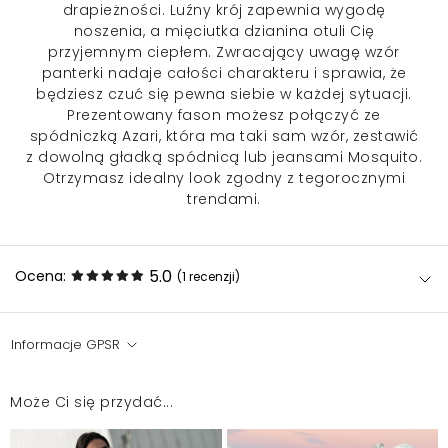
drapieżności. Luźny krój zapewnia wygodę
noszenia, a mięciutka dzianina otuli Cię
przyjemnym ciepłem. Zwracający uwagę wzór
panterki nadaje całości charakteru i sprawia, że
będziesz czuć się pewna siebie w każdej sytuacji.
Prezentowany fason możesz połączyć ze
spódniczką Azari, która ma taki sam wzór, zestawić
z dowolną gładką spódnicą lub jeansami Mosquito.
Otrzymasz idealny look zgodny z tegorocznymi
trendami.
5.0
Ocena:
(1
recenzji
)
Informacje GPSR
Bluzka bardzo ładna. Polecam wszystkim
Hanna
2025-09-19
Może Ci się przydać...