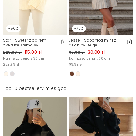
-50%
-70%
Stor - Sweter z golfem
Jesse - Spódnica mini z
oversize Kremowy
dzianiny Beige
115,00 zł
30,00 zł
229,99 zł
99,99 zł
Najniższa cena z 30 dni
Najniższa cena z 30 dni
229,99 zł
99,99 zł
1
Top 10 bestsellery miesiąca