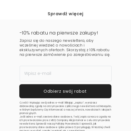
Sprawdź więcej
-10% rabatu na pierwsze zakupy!
Zapisz się do naszego newslettera, aby
wcześniej wiedzieć o nowościach i
ekskluzywnych ofertach. Skorzystaj z 10% rabatu
na pierwsze zamówienie po zarejestrowaniu się.
Cześć! Wpisując swój adres e-mail i klikając „zapisz”, wyrażasz
dobrowolną zgodę na otrzymywanie cyklicznego newslettera od Mosquito,
w którym będziemy Cię informować o naszej ofercie, nowościach i akcjach
promocyjnych.
Jeśli adres e-mail zawiera dane osobowe, Twój zapis oznacza zgodę na
ich przetwarzanie przez MSQ Company Alicja Komar w celu otrzymywania
newslettera. Sprawdź naszą
Politykę Prywatności
i sprawdź, jak
przetwarzamy dane osobowe i jakie prawa Ci przysługują. W każdej chwili
możesz wycofać zgodę i wypisać się z newslettera.