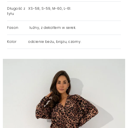
Długość z
XS-58, S-59, M-60, L-61.
tyłu
Fason
luźny, z dekoltem w serek.
Kolor
odcienie beżu, brązu, czarny.