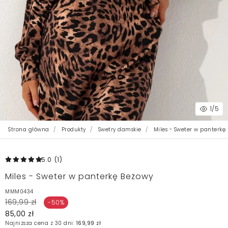
1
/5
Strona główna
Produkty
Swetry damskie
Miles - Sweter w panterkę
5.0
(1
)
Miles - Sweter w panterkę Beżowy
MMM0434
169,99 zł
-50%
85,00 zł
Najniższa cena z 30 dni:
169,99 zł