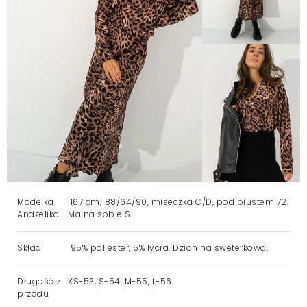
Modelka
167 cm; 88/64/90, miseczka C/D, pod biustem 72.
Andżelika
Ma na sobie S.
Skład
95% poliester, 5% lycra. Dzianina sweterkowa.
Długość z
XS-53, S-54, M-55, L-56.
przodu