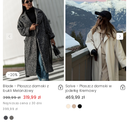
Mosquito zamieszcza wyłącznie zweryfikowane opinie
Klientów. Po moderacji publikujemy zarówno pozytywne, jak i
negatywne opinie. Więcej informacji znajdziesz w naszym
Regulaminie.
Zgłoś nielegalną treść
-20%
Blade - Płaszcz damski z
Salve - Płaszcz damski w
bukli Melanżowy
jodełkę Kremowy
319,99 zł
469,99 zł
399,99 zł
Najniższa cena z 30 dni
399,99 zł