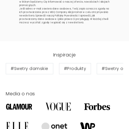
w którym będziemy Cię informować o naszej ofercie, nowościach i akcjach
promocyjnych.
Jeśli adres e-mail zawiera dane osobowe, Twój zapis oznacza zgodę na
ich przetwarzanie przez MSQ Company Alicja Komar w celu otrzymywania
newslettera. Sprawdź naszą
Politykę Prywatności
i sprawdź, jak
przetwarzamy dane osobowe i jakie prawa Ci przysługują. W każdej chwili
możesz wycofać zgodę i wypisać się z newslettera.
Inspiracje
#Swetry damskie
#Produkty
#Swetry ove
Media o nas