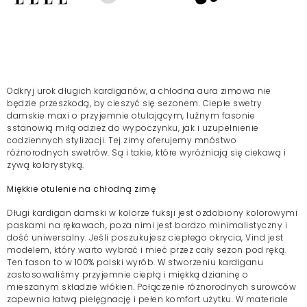
Odkryj urok długich kardiganów, a chłodna aura zimowa nie
będzie przeszkodą, by cieszyć się sezonem. Ciepłe swetry
damskie maxi o przyjemnie otulającym, luźnym fasonie
sstanowią miłą odzież do wypoczynku, jak i uzupełnienie
codziennych stylizacji. Tej zimy oferujemy mnóstwo
różnorodnych swetrów. Są i takie, które wyróżniają się ciekawą i
żywą kolorystyką.
Miękkie otulenie na chłodną zimę
Długi kardigan damski w kolorze fuksji jest ozdobiony kolorowymi
paskami na rękawach, poza nimi jest bardzo minimalistyczny i
dość uniwersalny. Jeśli poszukujesz ciepłego okrycia, Vind jest
modelem, który warto wybrać i mieć przez cały sezon pod ręką.
Ten fason to w 100% polski wyrób. W stworzeniu kardiganu
zastosowaliśmy przyjemnie ciepłą i miękką dzianinę o
mieszanym składzie włókien. Połączenie różnorodnych surowców
zapewnia łatwą pielęgnację i pełen komfort użytku. W materiale