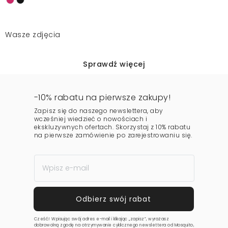
Wasze zdjęcia
Sprawdź więcej
-10% rabatu na pierwsze zakupy!
Zapisz się do naszego newslettera, aby
wcześniej wiedzieć o nowościach i
ekskluzywnych ofertach. Skorzystaj z 10% rabatu
na pierwsze zamówienie po zarejestrowaniu się.
Cześć! Wpisując swój adres e-mail i klikając „zapisz”, wyrażasz
dobrowolną zgodę na otrzymywanie cyklicznego newslettera od Mosquito,