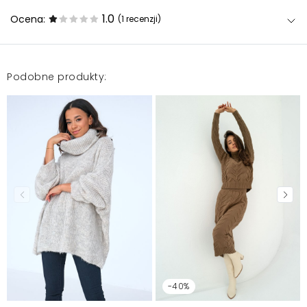
1.0
Ocena:
(1
recenzji
)
Podobne produkty:
Kolor i wzór jak na zdjęciu, jednak materiał
dramatyczny.
Urszula
2023-01-5
Mosquito zamieszcza wyłącznie zweryfikowane opinie
Klientów. Po moderacji publikujemy zarówno pozytywne, jak i
negatywne opinie. Więcej informacji znajdziesz w naszym
Regulaminie.
Zgłoś nielegalną treść
-40%