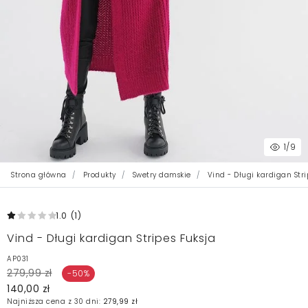
1
/9
Strona główna
Produkty
Swetry damskie
Vind - Długi kardigan Stri
1.0
(1
)
Vind - Długi kardigan Stripes Fuksja
AP031
279,99 zł
-50%
140,00 zł
Najniższa cena z 30 dni:
279,99 zł