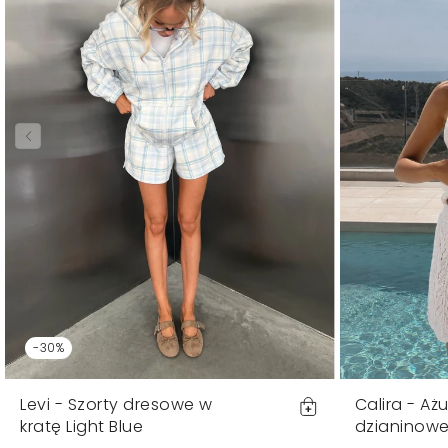
-30%
Levi - Szorty dresowe w
Calira - Aż
kratę Light Blue
dzianinowe