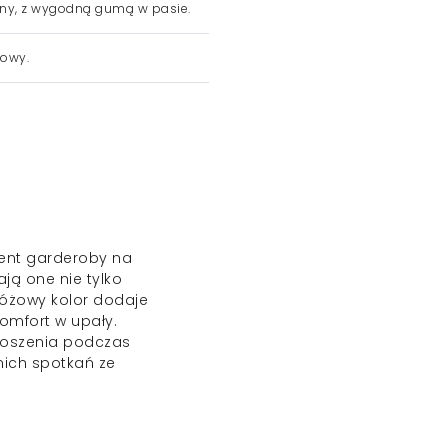
ny, z wygodną gumą w pasie.
owy.
ent garderoby na
ją one nie tylko
 różowy kolor dodaje
omfort w upały.
 noszenia podczas
nich spotkań ze