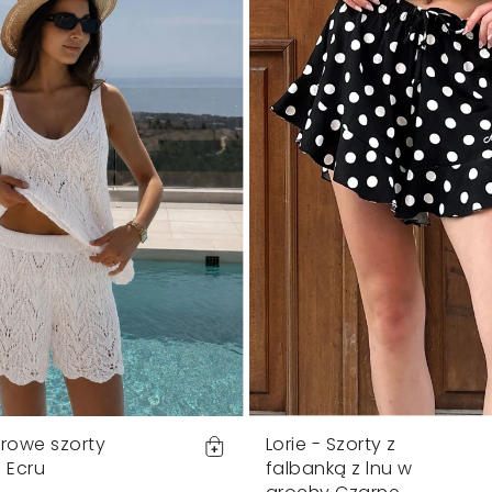
urowe szorty
Lorie - Szorty z
 Ecru
falbanką z lnu w