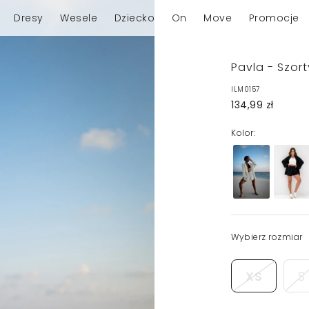
Dresy
Wesele
Dziecko
On
Move
Promocje
Pavla - Szor
ILM0157
134,99 zł
Kolor:
Wybierz rozmiar
XS
S