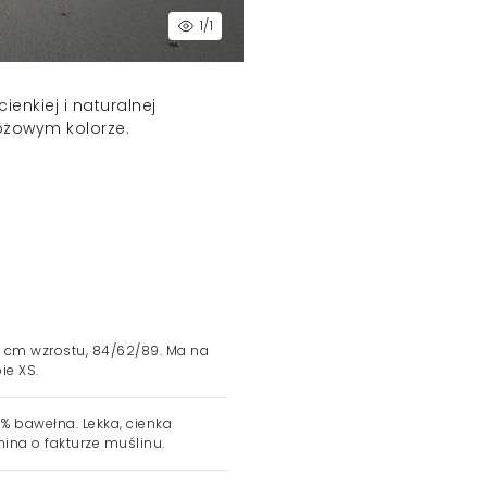
1
/1
enkiej i naturalnej
óżowym kolorze.
 cm wzrostu, 84/62/89. Ma na
ie XS.
% bawełna. Lekka, cienka
nina o fakturze muślinu.