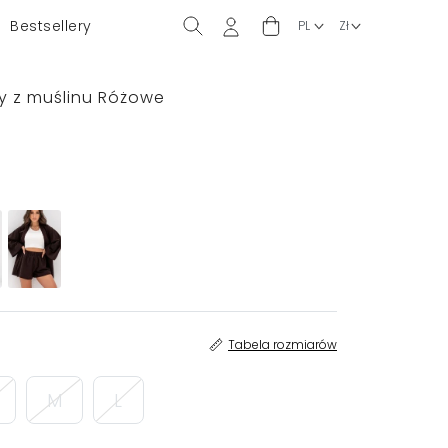
Bestsellery
ty z muślinu Różowe
Tabela rozmiarów
M
L