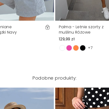
łniane
Palma - Letnie szorty z
ążki Navy
muślinu Różowe
129,99 zł
+7
Podobne produkty: