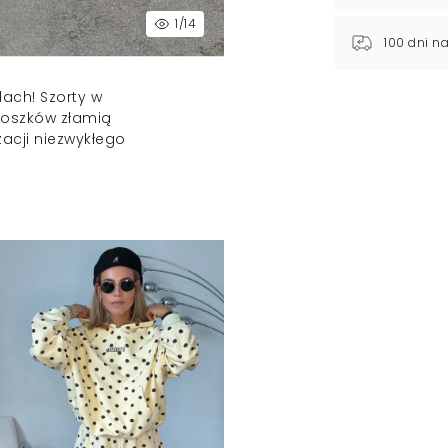
1
/14
100 dni n
ach! Szorty w
oszków złamią
zacji niezwykłego