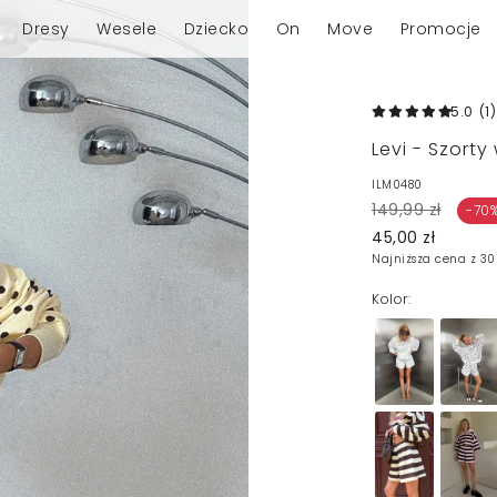
Dresy
Wesele
Dziecko
On
Move
Promocje
5.0
(1
)
Levi - Szor
ILM0480
149,99 zł
-70
45,00 zł
Najniższa cena z 30
Kolor: