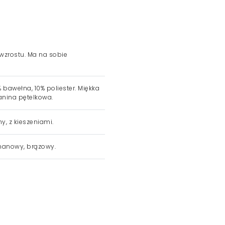
 wzrostu. Ma na sobie
 bawełna, 10% poliester. Miękka
anina pętelkowa.
ny, z kieszeniami.
anowy, brązowy.