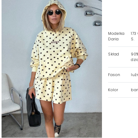
Modelka
173
Daria
S.
Skład
90%
dzi
Fason
luź
Kolor
ban