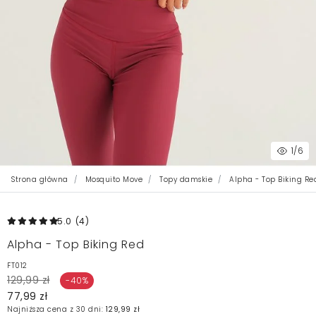
1
/6
Strona główna
Mosquito Move
Topy damskie
Alpha - Top Biking Re
5.0
(4
)
Alpha - Top Biking Red
FT012
129,99 zł
-40%
77,99 zł
Najniższa cena z 30 dni:
129,99 zł