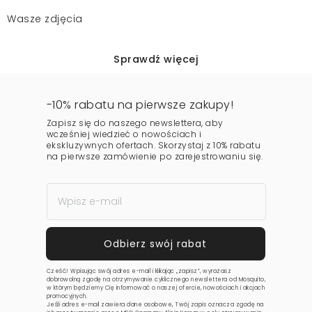
Wasze zdjęcia
Sprawdź więcej
-10% rabatu na pierwsze zakupy!
Zapisz się do naszego newslettera, aby
wcześniej wiedzieć o nowościach i
ekskluzywnych ofertach. Skorzystaj z 10% rabatu
na pierwsze zamówienie po zarejestrowaniu się.
Cześć! Wpisując swój adres e-mail i klikając „zapisz”, wyrażasz
dobrowolną zgodę na otrzymywanie cyklicznego newslettera od Mosquito,
w którym będziemy Cię informować o naszej ofercie, nowościach i akcjach
promocyjnych.
Jeśli adres e-mail zawiera dane osobowe, Twój zapis oznacza zgodę na