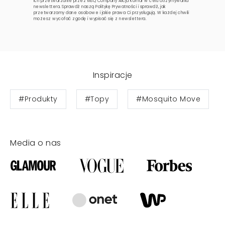
ich przetwarzanie przez MSQ Company Alicja Komar w celu otrzymywania
newslettera. Sprawdź naszą
Politykę Prywatności
i sprawdź, jak
przetwarzamy dane osobowe i jakie prawa Ci przysługują. W każdej chwili
możesz wycofać zgodę i wypisać się z newslettera.
Inspiracje
#Produkty
#Topy
#Mosquito Move
Media o nas