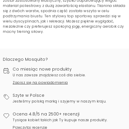
został zastosowany elastyczny, szybko odparowujący wilgoć
materiał poliestrowy z dużą zawartością elastanu. Tkanina składa
się z dwóch warstw, spodnia część została wszyta w celu
podtrzymania biustu. Ten stylowy top sportowy sprawdzi się w
wielu dyscyplinach, jak i rekreacji. Możesz pięknie wyglądać,
niezależnie czy preferujesz spokojną jogę, energiczny aerobik czy
mocny trening siłowy.
Dlaczego Mosquito?
Co miesiąc nowe produkty
U nas zawsze znajdziesz coś dla siebie.
Zapisz się na powiadomienia
Szyte w Polsce
Jesteśmy polską marką i szyjemy w naszym kraju.
Ocena 4.8/5 na 2500+ recenzji
Tysiące kobiet takich jak Ty kupuje nasze produkty.
Przeczytaj recenzje