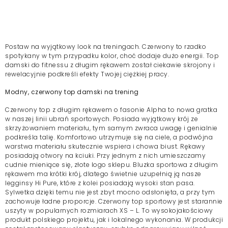
Postaw na wyjątkowy look na treningach. Czerwony to rzadko
spotykany w tym przypadku kolor, choć dodaje dużo energii. Top
damski do fitnessu z długim rękawem został ciekawie skrojony i
rewelacyjnie podkreśli efekty Twojej ciężkiej pracy.
Modny, czerwony top damski na trening
Czerwony top z długim rękawem o fasonie Alpha to nowa gratka
w naszej linii ubrań sportowych. Posiada wyjątkowy krój ze
skrzyżowaniem materiału, tym samym zwraca uwagę i genialnie
podkreśla talię. Komfortowo utrzymuje się na ciele, a podwójna
warstwa materiału skutecznie wspiera i chowa biust. Rękawy
posiadają otwory na kciuki. Przy jednym z nich umieszczamy
cudnie mieniące się, złote logo sklepu. Bluzka sportowa z długim
rękawem ma krótki krój, dlatego świetnie uzupełnią ją nasze
legginsy Hi Pure, które z kolei posiadają wysoki stan pasa.
Sylwetka dzięki temu nie jest zbyt mocno odsłonięta, a przy tym
zachowuje ładne proporcje. Czerwony top sportowy jest starannie
uszyty w popularnych rozmiarach XS – L. To wysokojakościowy
produkt polskiego projektu, jak i lokalnego wykonania. W produkcji