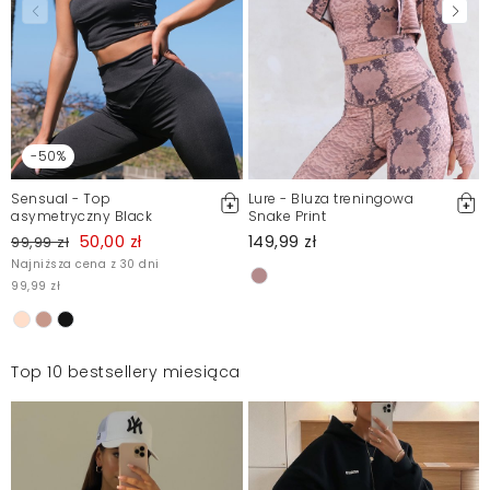
-50%
Sensual - Top
Lure - Bluza treningowa
asymetryczny Black
Snake Print
50,00 zł
149,99 zł
99,99 zł
Najniższa cena z 30 dni
99,99 zł
Top 10 bestsellery miesiąca