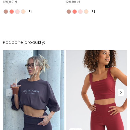
Wszystko super leży :)
129,99 zł
129,99 zł
Agnieszka
2023-01-4
+1
+1
Mosquito zamieszcza wyłącznie zweryfikowane opinie
Klientów. Po moderacji publikujemy zarówno pozytywne, jak i
negatywne opinie. Więcej informacji znajdziesz w naszym
Podobne produkty:
Regulaminie.
Zgłoś nielegalną treść