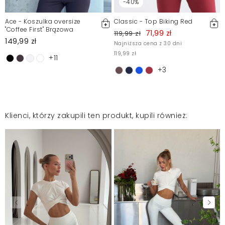
-40%
Ace - Koszulka oversize
Classic - Top Biking Red
"Coffee First" Brązowa
71,99 zł
119,99 zł
149,99 zł
Najniższa cena z 30 dni
119,99 zł
+11
+3
Klienci, którzy zakupili ten produkt, kupili również: