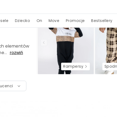
sele
Dziecko
On
Move
Promocje
Bestsellery
zych elementów
e...
rozwiń
rampersy
spodn
ucenci