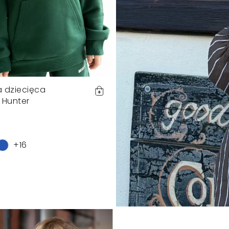
a dziecięca
 Hunter
+16