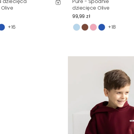
a dziecięca
Pure - Spodnie
 Olive
dziecięce Olive
99,99 zł
+16
+18