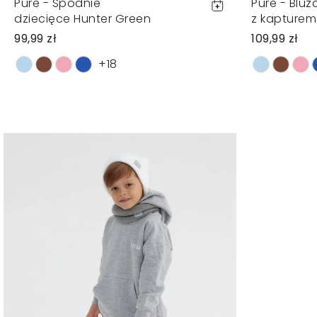
Pure - Spodnie
Pure - Bluz
dziecięce Hunter Green
z kapturem
99,99 zł
109,99 zł
+18