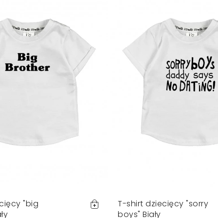
ecięcy "big
T-shirt dziecięcy "sorry
ały
boys" Biały