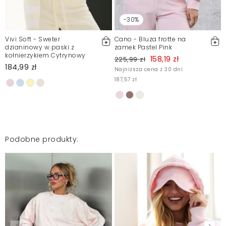
-30%
Vivi Soft - Sweter
Cano - Bluza frotte na
dzianinowy w paski z
zamek Pastel Pink
kołnierzykiem Cytrynowy
158,19 zł
225,99 zł
184,99 zł
Najniższa cena z 30 dni
187,57 zł
1
Podobne produkty: