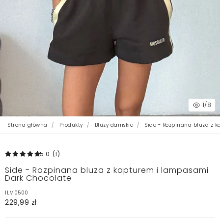
1
/8
Strona główna
Produkty
Bluzy damskie
Side - Rozpinana bluza z 
5.0
(1
)
Side - Rozpinana bluza z kapturem i lampasami
Dark Chocolate
ILM0500
229,99 zł