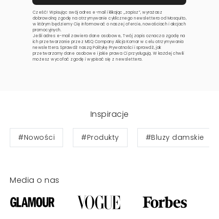
Cześć! Wpisując swój adres e-mail i klikając „zapisz”, wyrażasz
dobrowolną zgodę na otrzymywanie cyklicznego newslettera od Mosquito,
w którym będziemy Cię informować o naszej ofercie, nowościach i akcjach
promocyjnych.
Jeśli adres e-mail zawiera dane osobowe, Twój zapis oznacza zgodę na
ich przetwarzanie przez MSQ Company Alicja Komar w celu otrzymywania
newslettera. Sprawdź naszą
Politykę Prywatności
i sprawdź, jak
przetwarzamy dane osobowe i jakie prawa Ci przysługują. W każdej chwili
możesz wycofać zgodę i wypisać się z newslettera.
Inspiracje
#Nowości
#Produkty
#Bluzy damskie
Media o nas