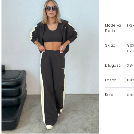
Modelka
173
Daria
Skład
90%
dzi
Długość
XS-1
Fason
luź
Kolor
cze