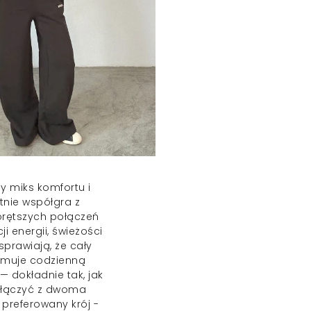
y miks komfortu i
tnie współgra z
rętszych połączeń
i energii, świeżości
prawiają, że cały
łamuje codzienną
— dokładnie tak, jak
ołączyć z dwoma
 preferowany krój -