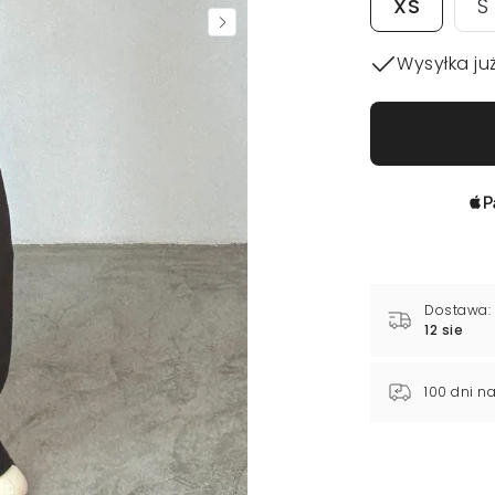
XS
S
Wysyłka już
Dostawa:
12 sie
100 dni n