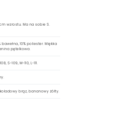
 cm wzrostu. Ma na sobie S.
 bawełna, 10% poliester. Miękka
anina pętelkowa.
08, S-109, M-110, L-111.
ny.
koladowy brąz, bananowy żółty.