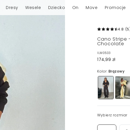
Dresy
Wesele
Dziecko
On
Move
Promocje
4.8
(5
Cano Stripe 
Chocolate
ILM0503
174,99 zł
Kolor:
Brązowy
Wybierz rozmiar