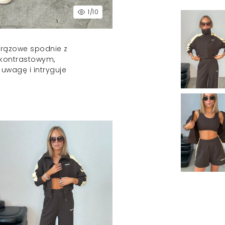
1
/10
 Brązowe spodnie z
kontrastowym,
uwagę i intryguje