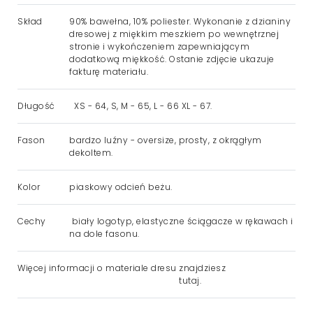
Skład
90% bawełna, 10% poliester. Wykonanie z dzianiny
dresowej z miękkim meszkiem po wewnętrznej
stronie i wykończeniem zapewniającym
dodatkową miękkość. Ostanie zdjęcie ukazuje
fakturę materiału.
Długość
XS - 64, S, M - 65, L - 66 XL - 67.
Fason
bardzo luźny - oversize, prosty, z okrągłym
dekoltem.
Kolor
piaskowy odcień beżu.
Cechy
biały logotyp, elastyczne ściągacze w rękawach i
na dole fasonu.
Więcej informacji o materiale dresu
znajdziesz
tutaj.