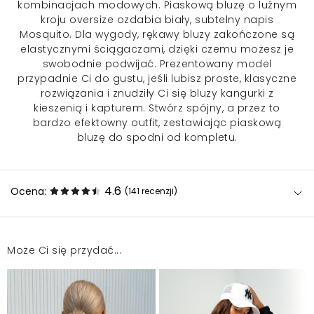
kombinacjach modowych. Piaskową bluzę o luźnym
kroju oversize ozdabia biały, subtelny napis
Mosquito. Dla wygody, rękawy bluzy zakończone są
elastycznymi ściągaczami, dzięki czemu możesz je
swobodnie podwijać. Prezentowany model
przypadnie Ci do gustu, jeśli lubisz proste, klasyczne
rozwiązania i znudziły Ci się bluzy kangurki z
kieszenią i kapturem. Stwórz spójny, a przez to
bardzo efektowny outfit, zestawiając piaskową
bluzę do spodni od kompletu.
4.6
Ocena:
(141
recenzji
)
Może Ci się przydać...
Bluza bardzo dobrej jakości i starannie uszyta
Marta
2026-08-5