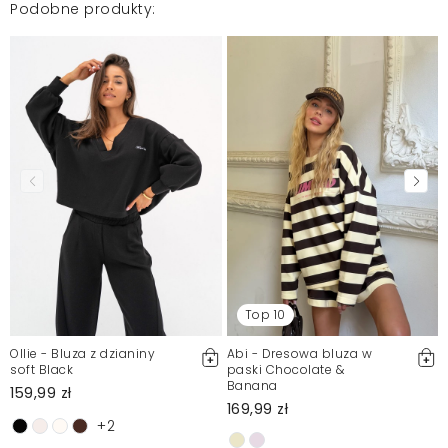
Podobne produkty:
Sylwia
2026-02-13
Mosquito zamieszcza wyłącznie zweryfikowane opinie
Klientów. Po moderacji publikujemy zarówno pozytywne, jak i
negatywne opinie. Więcej informacji znajdziesz w naszym
Regulaminie.
Zgłoś nielegalną treść
Top 10
Ollie - Bluza z dzianiny
Abi - Dresowa bluza w
soft Black
paski Chocolate &
Banana
159,99 zł
169,99 zł
+2