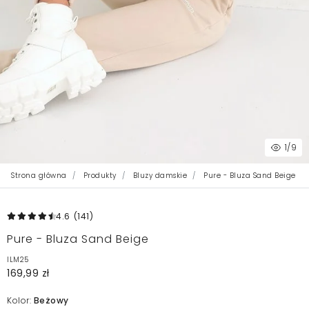
1
/9
Strona główna
Produkty
Bluzy damskie
Pure - Bluza Sand Beige
4.6
(141
)
Pure - Bluza Sand Beige
ILM25
169,99 zł
Kolor:
Beżowy