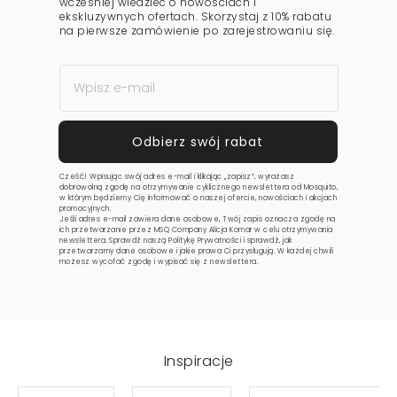
wcześniej wiedzieć o nowościach i
ekskluzywnych ofertach. Skorzystaj z 10% rabatu
na pierwsze zamówienie po zarejestrowaniu się.
Cześć! Wpisując swój adres e-mail i klikając „zapisz”, wyrażasz
dobrowolną zgodę na otrzymywanie cyklicznego newslettera od Mosquito,
w którym będziemy Cię informować o naszej ofercie, nowościach i akcjach
promocyjnych.
Jeśli adres e-mail zawiera dane osobowe, Twój zapis oznacza zgodę na
ich przetwarzanie przez MSQ Company Alicja Komar w celu otrzymywania
newslettera. Sprawdź naszą
Politykę Prywatności
i sprawdź, jak
przetwarzamy dane osobowe i jakie prawa Ci przysługują. W każdej chwili
możesz wycofać zgodę i wypisać się z newslettera.
Inspiracje