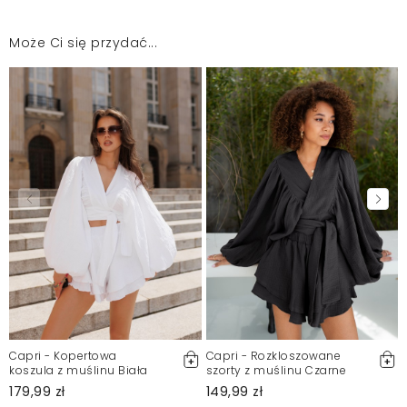
Piękna! Cudowny materiał. Pasuje do wszystkiego
Marta
2026-06-6
Może Ci się przydać...
Mosquito zamieszcza wyłącznie zweryfikowane opinie
Klientów. Po moderacji publikujemy zarówno pozytywne, jak i
negatywne opinie. Więcej informacji znajdziesz w naszym
Regulaminie.
Zgłoś nielegalną treść
Capri - Kopertowa
Capri - Rozkloszowane
koszula z muślinu Biała
szorty z muślinu Czarne
179,99 zł
149,99 zł