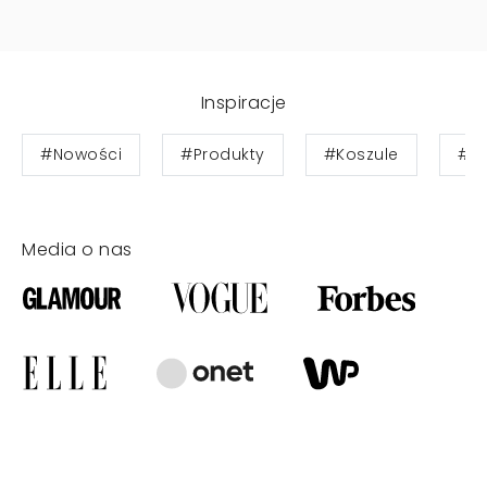
Inspiracje
#Nowości
#Produkty
#Koszule
#Bl
Media o nas