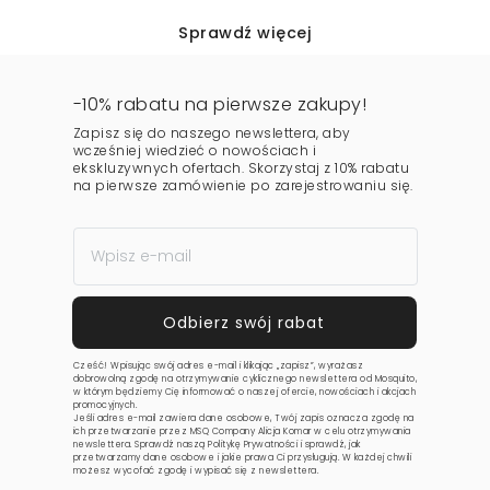
Sprawdź więcej
-10% rabatu na pierwsze zakupy!
Zapisz się do naszego newslettera, aby
wcześniej wiedzieć o nowościach i
ekskluzywnych ofertach. Skorzystaj z 10% rabatu
na pierwsze zamówienie po zarejestrowaniu się.
Cześć! Wpisując swój adres e-mail i klikając „zapisz”, wyrażasz
dobrowolną zgodę na otrzymywanie cyklicznego newslettera od Mosquito,
w którym będziemy Cię informować o naszej ofercie, nowościach i akcjach
promocyjnych.
Jeśli adres e-mail zawiera dane osobowe, Twój zapis oznacza zgodę na
ich przetwarzanie przez MSQ Company Alicja Komar w celu otrzymywania
newslettera. Sprawdź naszą
Politykę Prywatności
i sprawdź, jak
przetwarzamy dane osobowe i jakie prawa Ci przysługują. W każdej chwili
możesz wycofać zgodę i wypisać się z newslettera.