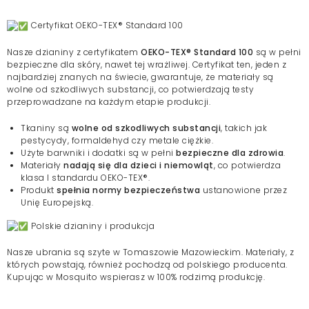
Certyfikat OEKO-TEX® Standard 100
Nasze dzianiny z certyfikatem
OEKO-TEX® Standard 100
są w pełni
bezpieczne dla skóry, nawet tej wrażliwej. Certyfikat ten, jeden z
najbardziej znanych na świecie, gwarantuje, że materiały są
wolne od szkodliwych substancji, co potwierdzają testy
przeprowadzane na każdym etapie produkcji.
Tkaniny są
wolne od szkodliwych substancji
, takich jak
pestycydy, formaldehyd czy metale ciężkie.
Użyte barwniki i dodatki są w pełni
bezpieczne dla zdrowia
.
Materiały
nadają się dla dzieci i niemowląt
, co potwierdza
klasa I standardu OEKO-TEX®.
Produkt
spełnia normy bezpieczeństwa
ustanowione przez
Unię Europejską.
Polskie dzianiny i produkcja
Nasze ubrania są szyte w Tomaszowie Mazowieckim. Materiały, z
których powstają, również pochodzą od polskiego producenta.
Kupując w Mosquito wspierasz w 100% rodzimą produkcję.