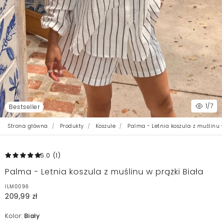
1
/7
Bestseller
Strona główna
Produkty
Koszule
Palma - Letnia koszula z muślinu 
5.0
(1
)
Palma - Letnia koszula z muślinu w prążki Biała
ILM0096
209,99 zł
Kolor:
Biały