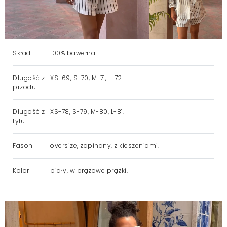
Skład
100% bawełna.
Długość z
XS-69, S-70, M-71, L-72.
przodu
Długość z
XS-78, S-79, M-80, L-81.
tyłu
Fason
oversize, zapinany, z kieszeniami.
Kolor
biały, w brązowe prążki.