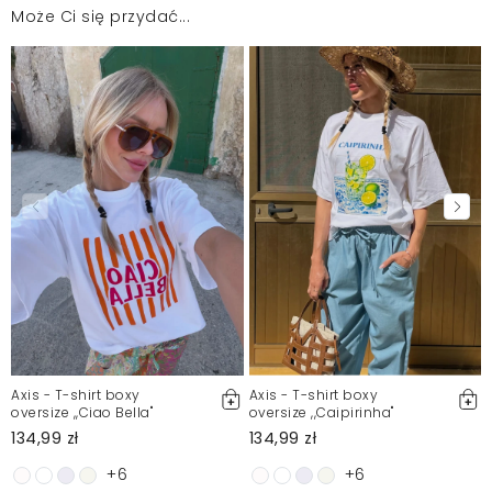
Elwira
2026-06-3
Może Ci się przydać...
Mosquito zamieszcza wyłącznie zweryfikowane opinie
Klientów. Po moderacji publikujemy zarówno pozytywne, jak i
negatywne opinie. Więcej informacji znajdziesz w naszym
Regulaminie.
Zgłoś nielegalną treść
Axis - T-shirt boxy
Axis - T-shirt boxy
oversize ,,Ciao Bella"
oversize ,,Caipirinha"
134,99 zł
134,99 zł
+6
+6