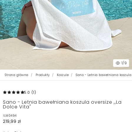
1
/9
Strona główna
Produkty
Koszule
Sano - Letnia bawełniana koszula o
5.0
(1
)
Sano - Letnia bawełniana koszula oversize ,,La
Dolce Vita"
ILM0494
219,99 zł