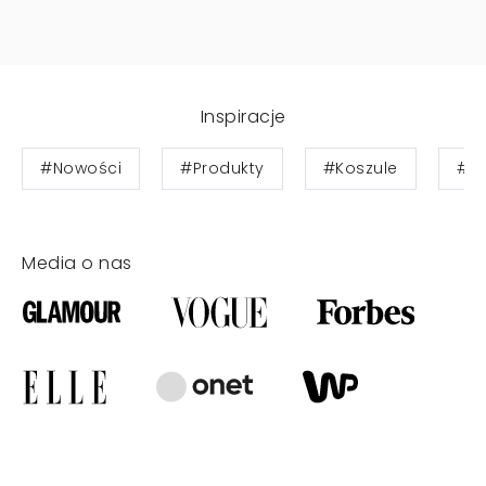
Inspiracje
#Nowości
#Produkty
#Koszule
#Bl
Media o nas