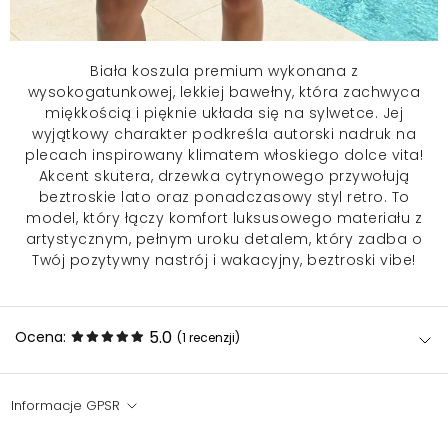
Biała koszula premium wykonana z
wysokogatunkowej, lekkiej bawełny, która zachwyca
miękkością i pięknie układa się na sylwetce. Jej
wyjątkowy charakter podkreśla autorski nadruk na
plecach inspirowany klimatem włoskiego dolce vita!
Akcent skutera, drzewka cytrynowego przywołują
beztroskie lato oraz ponadczasowy styl retro. To
model, który łączy komfort luksusowego materiału z
artystycznym, pełnym uroku detalem, który zadba o
Twój pozytywny nastrój i wakacyjny, beztroski vibe!
5.0
Ocena:
(1
recenzji
)
Informacje GPSR
Bardzo fajna i dobra gatunkowo,świetnie się nosi.