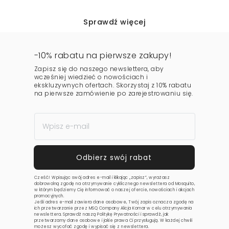
Sprawdź więcej
-10% rabatu na pierwsze zakupy!
Zapisz się do naszego newslettera, aby
wcześniej wiedzieć o nowościach i
ekskluzywnych ofertach. Skorzystaj z 10% rabatu
na pierwsze zamówienie po zarejestrowaniu się.
Cześć! Wpisując swój adres e-mail i klikając „zapisz”, wyrażasz
dobrowolną zgodę na otrzymywanie cyklicznego newslettera od Mosquito,
w którym będziemy Cię informować o naszej ofercie, nowościach i akcjach
promocyjnych.
Jeśli adres e-mail zawiera dane osobowe, Twój zapis oznacza zgodę na
ich przetwarzanie przez MSQ Company Alicja Komar w celu otrzymywania
newslettera. Sprawdź naszą
Politykę Prywatności
i sprawdź, jak
przetwarzamy dane osobowe i jakie prawa Ci przysługują. W każdej chwili
możesz wycofać zgodę i wypisać się z newslettera.