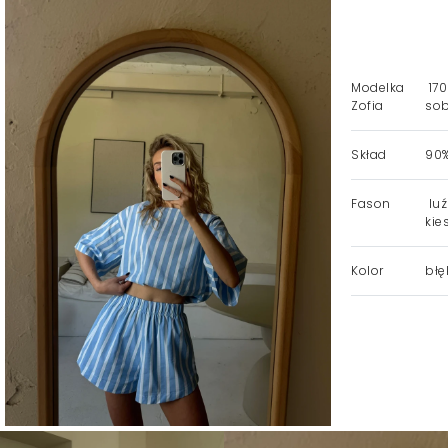
Modelka
170
Zofia
sob
Skład
90%
Fason
luź
kie
Kolor
błęk