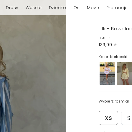
Dresy
Wesele
Dziecko
On
Move
Promocje
Lilli - Baweł
ILM0515
139,99 zł
Kolor:
Niebieski
Wybierz rozmiar
XS
S