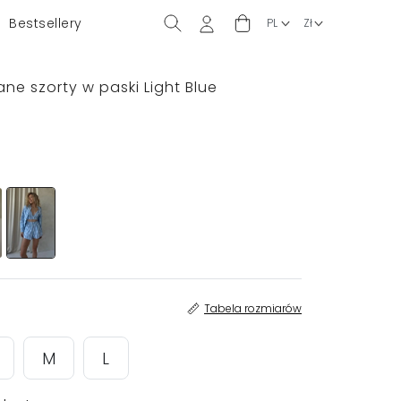
Bestsellery
niane szorty w paski Light Blue
Tabela rozmiarów
M
L