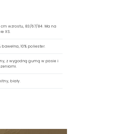
 cm wzrostu, 83/67/84. Ma na
ie XS.
 bawełna, 10% poliester.
ny, z wygodną gumą w pasie i
szeniami.
itny, biały.