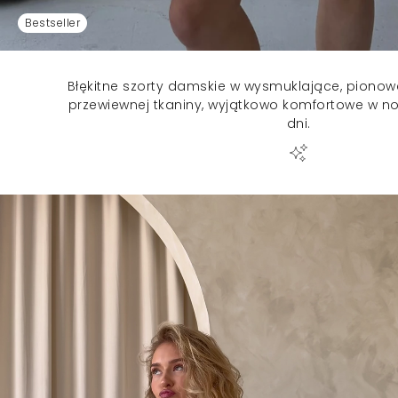
Bestseller
Błękitne szorty damskie w wysmuklające, piono
przewiewnej tkaniny, wyjątkowo komfortowe w n
dni.