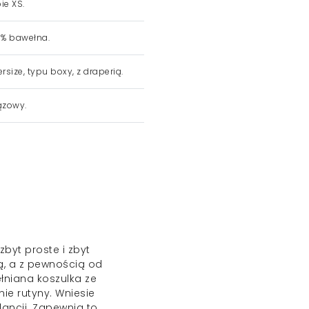
ie XS.
% bawełna.
rsize, typu boxy, z draperią.
ązowy.
 zbyt proste i zbyt
ą, a z pewnością od
ełniana
koszulka
ze
ie rutyny. Wniesie
lancji. Zapewnia to