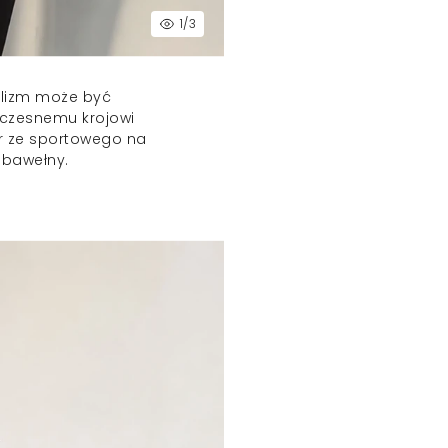
1
/3
alizm może być
woczesnemu krojowi
er ze sportowego na
 bawełny.