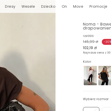
Dresy
Wesele
Dziecko
On
Move
Promocje
Noma - Baweł
drapowanie
ILM0510
145,99 zł
-30
102,19 zł
Najniższa cena z 30
Kolor:
Wybierz rozmiar