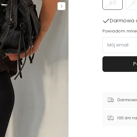
XS
S
Darmowa 
Powiadom mnie,
P
Darmowa
100 dni n