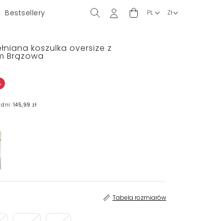
Bestsellery
niana koszulka oversize z
m Brązowa
%
 dni:
145,99 zł
Tabela rozmiarów