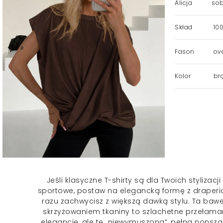
Alicja
sob
Skład
100
Fason
ove
Kolor
br
Jeśli klasyczne T-shirty są dla Twoich stylizacji
sportowe, postaw na elegancką formę z draperi
razu zachwycisz z większą dawką stylu. Ta baw
skrzyżowaniem tkaniny to szlachetne przełaman
elegancję, ale tę „niewymuszoną”, pełną nonsza