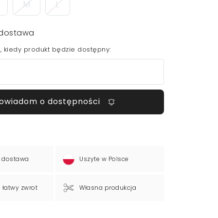
M
L
dostawa
 kiedy produkt będzie dostępny:
owiadom o dostępności
 dostawa
Uszyte w Polsce
a łatwy zwrot
Własna produkcja