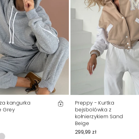
uza kangurka
Preppy - Kurtka
e Grey
bejsbolówka z
kołnierzykiem Sand
Beige
299,99 zł