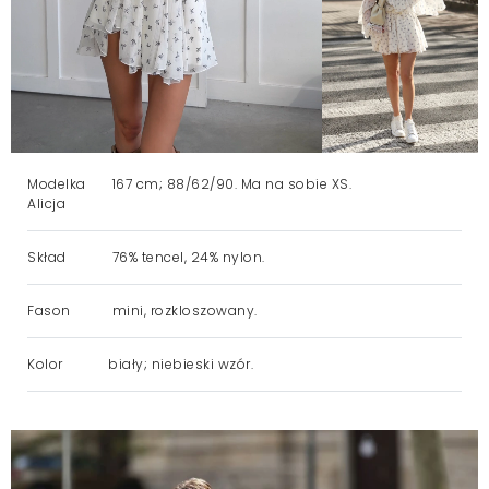
Modelka
167 cm; 88/62/90. Ma na sobie XS.
Alicja
Skład
76% tencel, 24% nylon.
Fason
mini, rozkloszowany.
Kolor
biały; niebieski wzór.