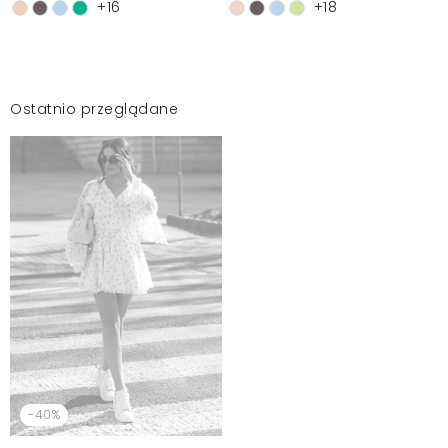
+16
+18
Ostatnio przeglądane
-40%