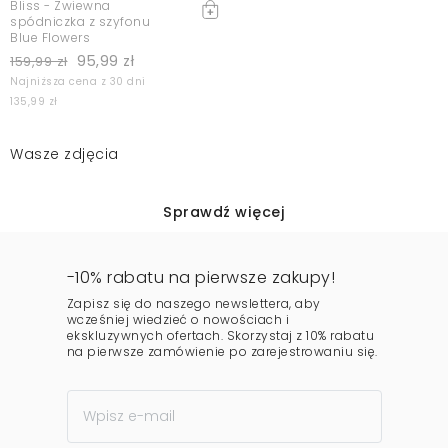
Bliss - Zwiewna
spódniczka z szyfonu
Blue Flowers
95,99 zł
159,99 zł
Najniższa cena z 30 dni
135,99 zł
Wasze zdjęcia
Sprawdź więcej
-10% rabatu na pierwsze zakupy!
Zapisz się do naszego newslettera, aby
wcześniej wiedzieć o nowościach i
ekskluzywnych ofertach. Skorzystaj z 10% rabatu
na pierwsze zamówienie po zarejestrowaniu się.