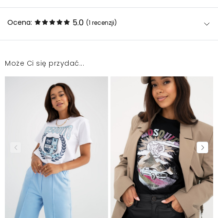
5.0
Ocena:
(1
recenzji
)
Może Ci się przydać...
Bardzo dobra jakość i krój
Edyta
2025-07-15
Mosquito zamieszcza wyłącznie zweryfikowane opinie
Klientów. Po moderacji publikujemy zarówno pozytywne, jak i
negatywne opinie. Więcej informacji znajdziesz w naszym
Regulaminie.
Zgłoś nielegalną treść