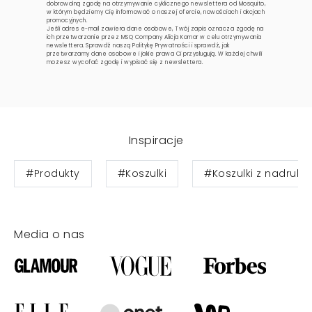
dobrowolną zgodę na otrzymywanie cyklicznego newslettera od Mosquito,
w którym będziemy Cię informować o naszej ofercie, nowościach i akcjach
promocyjnych.
Jeśli adres e-mail zawiera dane osobowe, Twój zapis oznacza zgodę na
ich przetwarzanie przez MSQ Company Alicja Komar w celu otrzymywania
newslettera. Sprawdź naszą
Politykę Prywatności
i sprawdź, jak
przetwarzamy dane osobowe i jakie prawa Ci przysługują. W każdej chwili
możesz wycofać zgodę i wypisać się z newslettera.
Inspiracje
#Produkty
#Koszulki
#Koszulki z nadruki
Media o nas