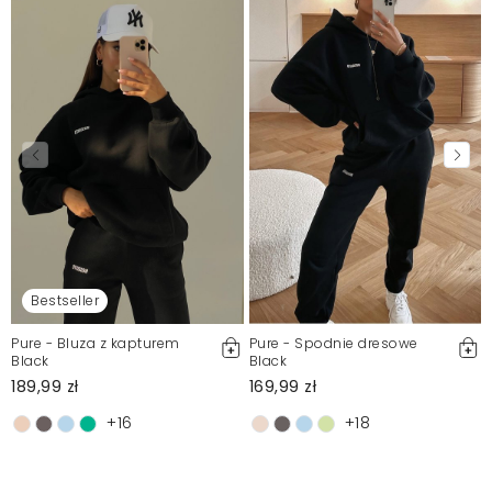
Bestseller
Pure - Bluza z kapturem
Pure - Spodnie dresowe
Black
Black
189,99 zł
169,99 zł
+16
+18