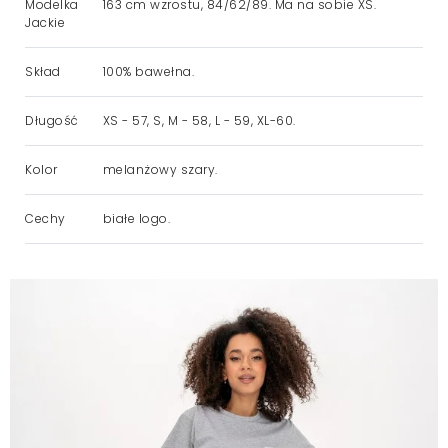
Modelka
163 cm wzrostu, 84/62/89. Ma na sobie XS.
Jackie
Skład
100% bawełna.
Długość
XS - 57, S, M - 58, L - 59, XL-60.
Kolor
melanżowy szary.
Cechy
białe logo.