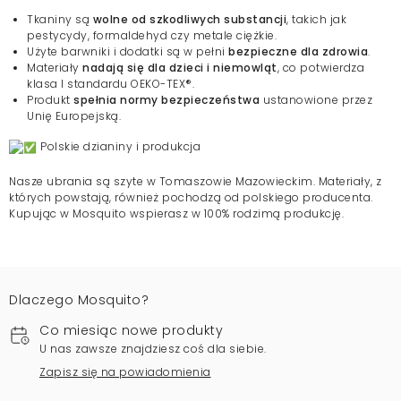
Tkaniny są
wolne od szkodliwych substancji
, takich jak
pestycydy, formaldehyd czy metale ciężkie.
Użyte barwniki i dodatki są w pełni
bezpieczne dla zdrowia
.
Materiały
nadają się dla dzieci i niemowląt
, co potwierdza
klasa I standardu OEKO-TEX®.
Produkt
spełnia normy bezpieczeństwa
ustanowione przez
Unię Europejską.
Polskie dzianiny i produkcja
Nasze ubrania są szyte w Tomaszowie Mazowieckim. Materiały, z
których powstają, również pochodzą od polskiego producenta.
Kupując w Mosquito wspierasz w 100% rodzimą produkcję.
Dlaczego Mosquito?
Co miesiąc nowe produkty
U nas zawsze znajdziesz coś dla siebie.
Zapisz się na powiadomienia