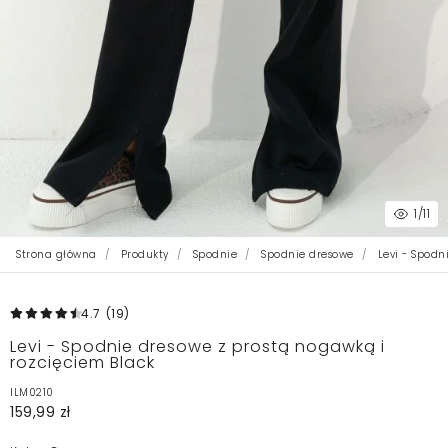
1
/11
Strona główna
Produkty
Spodnie
Spodnie dresowe
Levi - Spodn
4.7
(19
)
Levi - Spodnie dresowe z prostą nogawką i
rozcięciem Black
ILM0210
159,99 zł