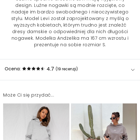
design. Luźne nogawki są modnie rozcięte, co
nadaje im bardzo swobodnego i nieoczywistego
stylu. Model Levi został zaprojektowany z myślą o
wyższych kobietach, którym trudno jest znaleźć
dresy damskie o odpowiedniej dla nich długości
nogawek. Modelka Andżelika ma 167 cm wzrostu i
prezentuje na sobie rozmiar S.
4.7
Ocena:
(19
recenzji
)
Może Ci się przydać...
Jestem dość wysoka (174 cm) i w końcu mam dresy,
które są naprawdę długie, a nie jak z młodszej
siostry. Polecam dla osób wysokich. Dresy bardzo
ciepłe i milutkie od spodu, zdecydowanie na ciepłe
dni
Magdalena
2026-05-19