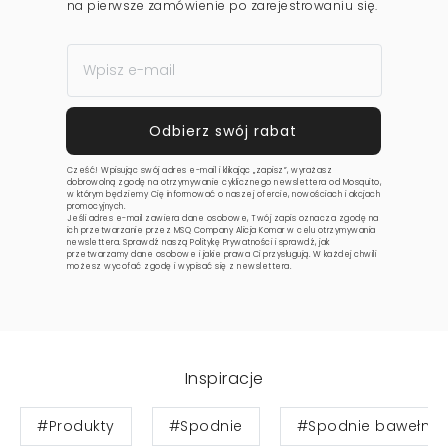
na pierwsze zamówienie po zarejestrowaniu się.
Cześć! Wpisując swój adres e-mail i klikając „zapisz”, wyrażasz
dobrowolną zgodę na otrzymywanie cyklicznego newslettera od Mosquito,
w którym będziemy Cię informować o naszej ofercie, nowościach i akcjach
promocyjnych.
Jeśli adres e-mail zawiera dane osobowe, Twój zapis oznacza zgodę na
ich przetwarzanie przez MSQ Company Alicja Komar w celu otrzymywania
newslettera. Sprawdź naszą
Politykę Prywatności
i sprawdź, jak
przetwarzamy dane osobowe i jakie prawa Ci przysługują. W każdej chwili
możesz wycofać zgodę i wypisać się z newslettera.
Inspiracje
#Produkty
#Spodnie
#Spodnie bawełnia