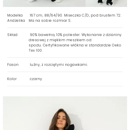
Modelka
167 cm; 88/64/90. Miseczka C/D, pod biustem 72.
Andżelika
Ma na sobie rozmiar S.
Skład
90% bawełna, 10% poliester. Wykonanie z dzianiny
dresowej z miękkim meszkiem od
spodu. Certyfikowane włókna w standardzie Oeko
Tex 100.
Fason
luźny, z rozciętymi nogawkami.
Kolor
czarny.