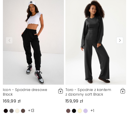
Mosquito zamieszcza wyłącznie zweryfikowane opinie
Klientów. Po moderacji publikujemy zarówno pozytywne, jak i
negatywne opinie. Więcej informacji znajdziesz w naszym
Regulaminie.
Zgłoś nielegalną treść
Icon - Spodnie dresowe
Taro - Spodnie z kantem
Black
z dzianiny soft Black
169,99 zł
159,99 zł
+13
+1