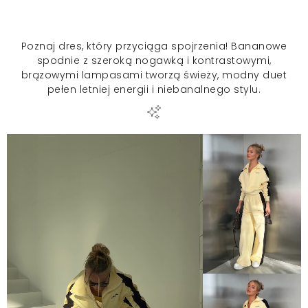
Poznaj dres, który przyciąga spojrzenia! Bananowe
spodnie z szeroką nogawką i kontrastowymi,
brązowymi lampasami tworzą świeży, modny duet
pełen letniej energii i niebanalnego stylu.