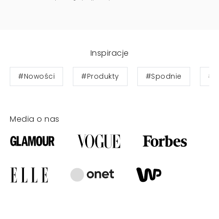
Inspiracje
#Nowości
#Produkty
#Spodnie
#B
Media o nas