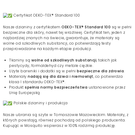
Certyfikat OEKO-TEX® Standard 100
Nasze dzianiny z certyfikatem
OEKO-TEX® Standard 100
są w pełni
bezpieczne dla skóry, nawet tej wrażliwej. Certyfikat ten, jeden z
najbardziej znanych na świecie, gwarantuje, że materiały są
wolne od szkodliwych substancji, co potwierdzają testy
przeprowadzane na każdym etapie produkcji.
Tkaniny są
wolne od szkodliwych substancji
, takich jak
pestycydy, formaldehyd czy metale ciężkie.
Użyte barwniki i dodatki są w pełni
bezpieczne dla zdrowia
.
Materiały
nadają się dla dzieci i niemowląt
, co potwierdza
klasa I standardu OEKO-TEX®.
Produkt
spełnia normy bezpieczeństwa
ustanowione przez
Unię Europejską.
Polskie dzianiny i produkcja
Nasze ubrania są szyte w Tomaszowie Mazowieckim. Materiały, z
których powstają, również pochodzą od polskiego producenta.
Kupując w Mosquito wspierasz w 100% rodzimą produkcję.