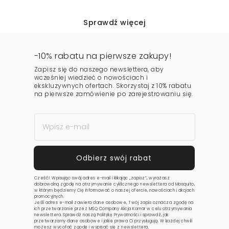
Sprawdź więcej
-10% rabatu na pierwsze zakupy!
Zapisz się do naszego newslettera, aby
wcześniej wiedzieć o nowościach i
ekskluzywnych ofertach. Skorzystaj z 10% rabatu
na pierwsze zamówienie po zarejestrowaniu się.
Cześć! Wpisując swój adres e-mail i klikając „zapisz”, wyrażasz
dobrowolną zgodę na otrzymywanie cyklicznego newslettera od Mosquito,
w którym będziemy Cię informować o naszej ofercie, nowościach i akcjach
promocyjnych.
Jeśli adres e-mail zawiera dane osobowe, Twój zapis oznacza zgodę na
ich przetwarzanie przez MSQ Company Alicja Komar w celu otrzymywania
newslettera. Sprawdź naszą
Politykę Prywatności
i sprawdź, jak
przetwarzamy dane osobowe i jakie prawa Ci przysługują. W każdej chwili
możesz wycofać zgodę i wypisać się z newslettera.