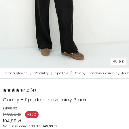
1
/8
Strona główna
Produkty
Spodnie
Oudhy - Spodnie z dzianiny Black
4.2
(4
)
Oudhy - Spodnie z dzianiny Black
ESP007/2
149,99 zł
-30%
104,99 zł
Najniższa cena z 30 dni:
149,99 zł