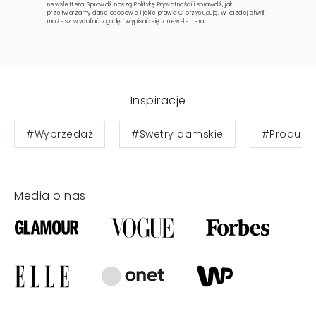
newslettera. Sprawdź naszą
Politykę Prywatności
i sprawdź, jak
przetwarzamy dane osobowe i jakie prawa Ci przysługują. W każdej chwili
możesz wycofać zgodę i wypisać się z newslettera.
Inspiracje
#Wyprzedaż
#Swetry damskie
#Produkty
Media o nas