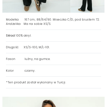
Modelka
167 cm; 88/64/90. Miseczka C/D, pod biustem 72.
Andżelika
Ma na sobie XS/S.
Skład
100% akryl.
Długość
XS/S-100, M/L-101.
Fason
luźny, na gumce.
Kolor
czarny.
*Ten produkt został wykonany w Turcji.