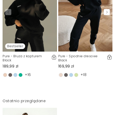
Bestseller
Pure - Bluza z kapturem
Pure - Spodnie dresowe
Black
Black
189,99 zł
169,99 zł
+16
+18
Ostatnio przeglądane