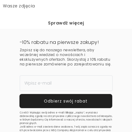
Wasze zdjęcia
Sprawdź więcej
-10% rabatu na pierwsze zakupy!
Zapisz się do naszego newslettera, aby
wcześniej wiedzieć o nowościach i
ekskluzywnych ofertach. Skorzystaj z 10% rabatu
na pierwsze zamówienie po zarejestrowaniu się.
Cześć! Wpisując swój adres e-mail i klikając „zapisz”, wyrażasz
dobrowolną zgodę na otrzymywanie cyklicznego newslettera od Mosquito,
w którym będziemy Cię informować o naszej ofercie, nowościach i akcjach
promocyjnych.
Jeśli adres e-mail zawiera dane osobowe, Twój zapis oznacza zgodę na
ich przetwarzanie przez MSQ Company Alicja Komar w celu otrzymywania