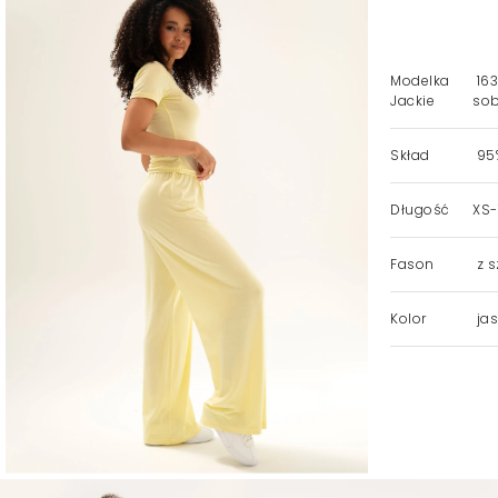
Modelka
163
Jackie
sob
Skład
95%
Długość
XS-
Fason
z s
Kolor
jas