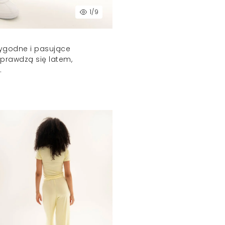
1
/9
wygodne i pasujące
prawdzą się latem,
.