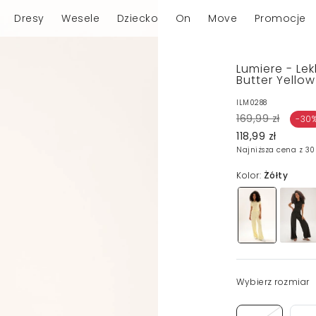
Dresy
Wesele
Dziecko
On
Move
Promocje
Lumiere - Lek
Butter Yellow
ILM0288
169,99 zł
-30
118,99 zł
Najniższa cena z 30
Kolor:
Żółty
Wybierz rozmiar