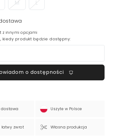
M
L
dostawa
t z innymi opcjami
 kiedy produkt będzie dostępny:
owiadom o dostępności
 dostawa
Uszyte w Polsce
a łatwy zwrot
Własna produkcja