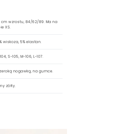
 cm wzrostu, 84/62/89. Ma na
ie XS.
 wiskoza, 5% elastan.
104, S-105, M-106, L-107.
zeroką nogawką, na gumce.
ny żółty.