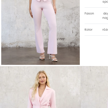
spa
Fason
dop
nog
Kolor
róż