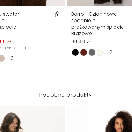
ki sweter
Barro - Dzianinowe
 o
spodnie o
plocie
prążkowanym splocie
Brązowe
99 zł
169,99 zł
 30 dni 135,99 zł
+2
+3
Podobne produkty: