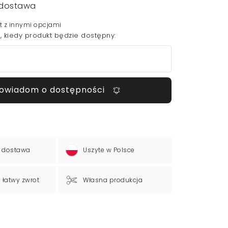
dostawa
t z innymi opcjami
 kiedy produkt będzie dostępny:
owiadom o dostępności
 dostawa
Uszyte w Polsce
a łatwy zwrot
Własna produkcja