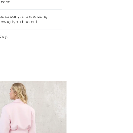
ndex.
asowany, z rozszerzoną
awką typu bootcut.
owy.