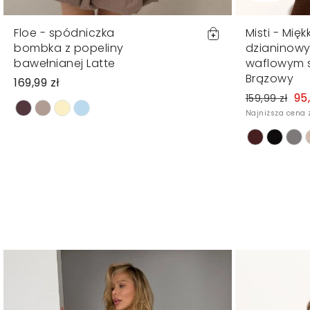
Floe - spódniczka
Misti - Mięk
bombka z popeliny
dzianinowy
bawełnianej Latte
waflowym s
Brązowy
169,99 zł
95,
159,99 zł
Najniższa cena z