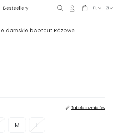
Bestsellery
nie damskie bootcut Różowe
Tabela rozmiarów
M
L