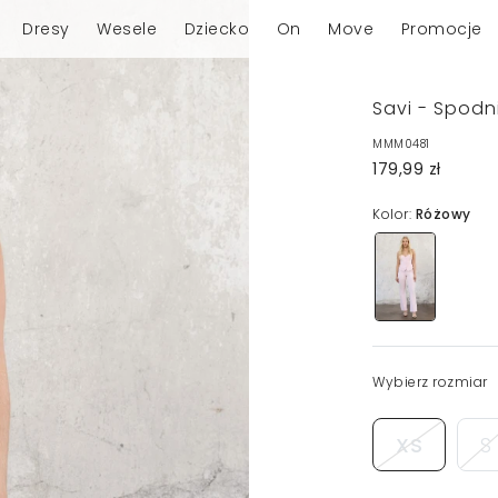
Dresy
Wesele
Dziecko
On
Move
Promocje
Savi - Spod
MMM0481
179,99 zł
Kolor:
Różowy
Wybierz rozmiar
XS
S