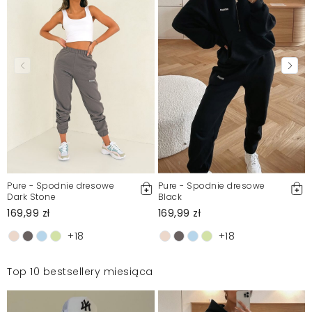
Prawie pozytywnieSpodnie świetnie wyglądają z
bluzą. Zamówiłam komplet w rozmiarze xs ponieważ
jestem dość niska (157cm) i taki noszę rozmiar. Dres
wygląda na bardzo dobrze wykonany, ale jednak
szew poszedł. Szkoda bardzo bo jest śliczny, a na
stronie są inne dresy, które planowałam kupić. Mimo
wszystko mam nadzięje, że tylko te jedne spodnie
były wadliwe dlatego zamówię coś innego i wtedy
zweryfikuje :)
Martyna
2021-01-5
Pure - Spodnie dresowe
Pure - Spodnie dresowe
Dark Stone
Black
169,99 zł
169,99 zł
Mosquito zamieszcza wyłącznie zweryfikowane opinie
Klientów. Po moderacji publikujemy zarówno pozytywne, jak i
+18
+18
negatywne opinie. Więcej informacji znajdziesz w naszym
Regulaminie.
Top 10 bestsellery miesiąca
Zgłoś nielegalną treść