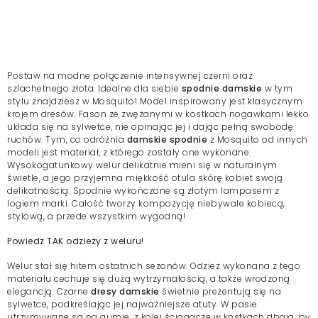
Postaw na modne połączenie intensywnej czerni oraz
szlachetnego złota. Idealne dla siebie
spodnie damskie
w tym
stylu znajdziesz w Mosquito! Model inspirowany jest klasycznym
krojem dresów. Fason ze zwężanymi w kostkach nogawkami lekko
układa się na sylwetce, nie opinając jej i dając pełną swobodę
ruchów. Tym, co odróżnia
damskie spodnie
z Mosquito od innych
modeli jest materiał, z którego zostały one wykonane.
Wysokogatunkowy welur delikatnie mieni się w naturalnym
świetle, a jego przyjemna miękkość otula skórę kobiet swoją
delikatnością. Spodnie wykończone są złotym lampasem z
logiem marki. Całość tworzy kompozycję niebywale kobiecą,
stylową, a przede wszystkim wygodną!
Powiedz TAK odzieży z weluru!
Welur stał się hitem ostatnich sezonów. Odzież wykonana z tego
materiału cechuje się dużą wytrzymałością, a także wrodzoną
elegancją. Czarne
dresy damskie
świetnie prezentują się na
sylwetce, podkreślając jej najważniejsze atuty. W pasie
utrzymywane są na gumie, z kolei ściągacze w kostkach dbają, by