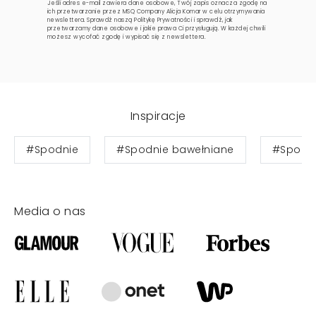
Jeśli adres e-mail zawiera dane osobowe, Twój zapis oznacza zgodę na
ich przetwarzanie przez MSQ Company Alicja Komar w celu otrzymywania
newslettera. Sprawdź naszą
Politykę Prywatności
i sprawdź, jak
przetwarzamy dane osobowe i jakie prawa Ci przysługują. W każdej chwili
możesz wycofać zgodę i wypisać się z newslettera.
Inspiracje
#Spodnie
#Spodnie bawełniane
#Spodn
Media o nas