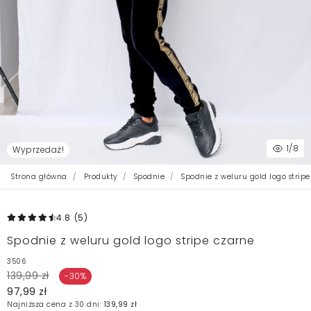
1
/8
Wyprzedaż!
Strona główna
Produkty
Spodnie
Spodnie z weluru gold logo stripe
4.8
(5
)
Spodnie z weluru gold logo stripe czarne
3506
139,99 zł
-30%
97,99 zł
Najniższa cena z 30 dni:
139,99 zł