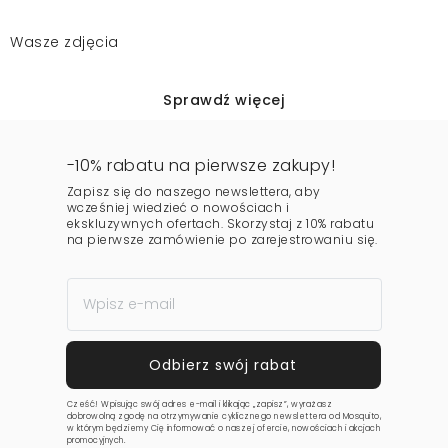
Wasze zdjęcia
Sprawdź więcej
-10% rabatu na pierwsze zakupy!
Zapisz się do naszego newslettera, aby
wcześniej wiedzieć o nowościach i
ekskluzywnych ofertach. Skorzystaj z 10% rabatu
na pierwsze zamówienie po zarejestrowaniu się.
Cześć! Wpisując swój adres e-mail i klikając „zapisz”, wyrażasz
dobrowolną zgodę na otrzymywanie cyklicznego newslettera od Mosquito,
w którym będziemy Cię informować o naszej ofercie, nowościach i akcjach
promocyjnych.