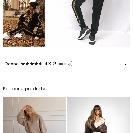
4.8
Ocena:
(5
recenzji
)
Podobne produkty:
Spodnie bardzo ładnie uszyte, ale niestety materiał
fatalnej jakości. Dzień po założeniu zaczęły się robić
dziury na szwie, tydzień po również w innych
miejscach
Emilia
2021-02-9