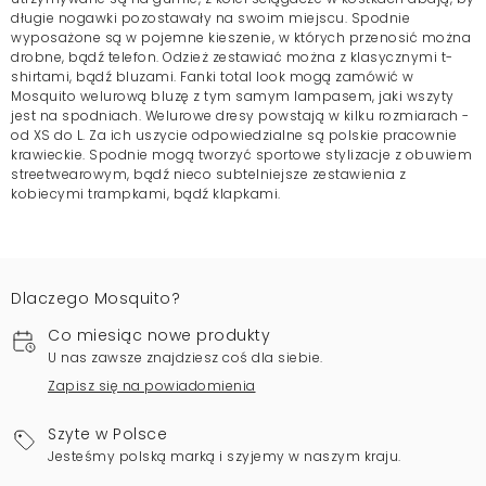
długie nogawki pozostawały na swoim miejscu. Spodnie
wyposażone są w pojemne kieszenie, w których przenosić można
drobne, bądź telefon. Odzież zestawiać można z klasycznymi t-
shirtami, bądź bluzami. Fanki total look mogą zamówić w
Mosquito welurową bluzę z tym samym lampasem, jaki wszyty
jest na spodniach. Welurowe dresy powstają w kilku rozmiarach -
od XS do L. Za ich uszycie odpowiedzialne są polskie pracownie
krawieckie. Spodnie mogą tworzyć sportowe stylizacje z obuwiem
streetwearowym, bądź nieco subtelniejsze zestawienia z
kobiecymi trampkami, bądź klapkami.
Dlaczego Mosquito?
Co miesiąc nowe produkty
U nas zawsze znajdziesz coś dla siebie.
Zapisz się na powiadomienia
Szyte w Polsce
Jesteśmy polską marką i szyjemy w naszym kraju.