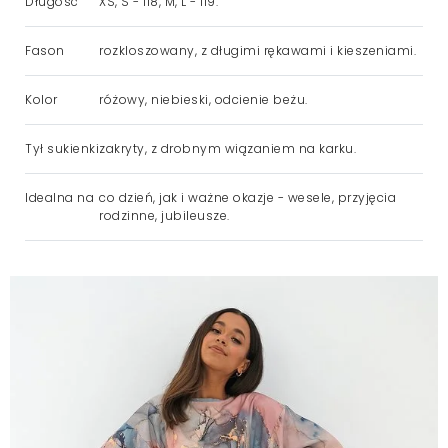
Długość
XS, S - 118, M, L - 119.
Fason
rozkloszowany, z długimi rękawami i kieszeniami.
Kolor
różowy, niebieski, odcienie beżu.
Tył sukienki
zakryty, z drobnym wiązaniem na karku.
Idealna na
co dzień, jak i ważne okazje - wesele, przyjęcia
rodzinne, jubileusze.