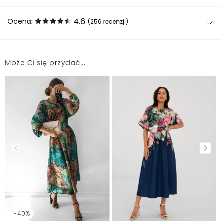
4.6
Ocena:
(256
recenzji
)
Może Ci się przydać...
Śliczna, polecam naprawdę, kolory super, moty też.
Widać że dokładnie uszyta.
Marta
2026-01-9
Śliczna sukienka, materiał niemnący i elegancki.
Brakuje halki, z nią się zdecydowanie lepiej układa.
Anna
2025-10-26
Sukienka bardzo ładna, niestety musiałam oddać,
ponieważ była za mała
Wioletta
2025-09-30
-40%