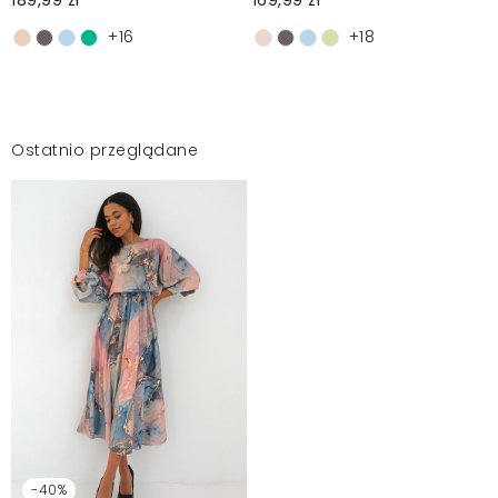
189,99 zł
169,99 zł
+16
+18
Ostatnio przeglądane
-40%