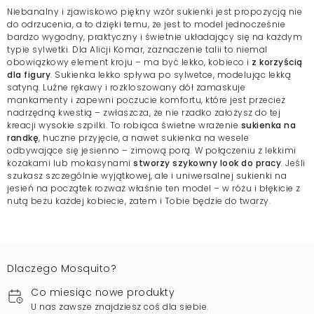
Niebanalny i zjawiskowo piękny wzór sukienki jest propozycją nie
do odrzucenia, a to dzięki temu, że jest to model jednocześnie
bardzo wygodny, praktyczny i świetnie układający się na każdym
typie sylwetki. Dla Alicji Komar, zaznaczenie talii to niemal
obowiązkowy element kroju – ma być lekko, kobieco i
z korzyścią
dla figury
. Sukienka lekko spływa po sylwetce, modelując lekką
satyną. Luźne rękawy i rozkloszowany dół zamaskuje
mankamenty i zapewni poczucie komfortu, które jest przecież
nadrzędną kwestią – zwłaszcza, że nie rzadko założysz do tej
kreacji wysokie szpilki. To robiąca świetne wrażenie
sukienka na
randkę
, huczne przyjęcie, a nawet sukienka na wesele
odbywające się jesienno – zimową porą. W połączeniu z lekkimi
kozakami lub mokasynami
stworzy szykowny look do pracy
. Jeśli
szukasz szczególnie wyjątkowej, ale i uniwersalnej sukienki na
jesień na początek rozważ właśnie ten model – w różu i błękicie z
nutą beżu każdej kobiecie, zatem i Tobie będzie do twarzy.
Dlaczego Mosquito?
Co miesiąc nowe produkty
U nas zawsze znajdziesz coś dla siebie.