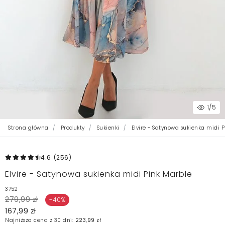
1
/5
Strona główna
Produkty
Sukienki
Elvire - Satynowa sukienka midi 
4.6
(256
)
Elvire - Satynowa sukienka midi Pink Marble
3752
279,99 zł
-40%
167,99 zł
Najniższa cena z 30 dni:
223,99 zł