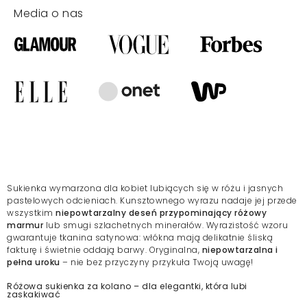
Media o nas
Sukienka wymarzona dla kobiet lubiących się w różu i jasnych
pastelowych odcieniach. Kunsztownego wyrazu nadaje jej przede
wszystkim
niepowtarzalny deseń przypominający różowy
marmur
lub smugi szlachetnych minerałów. Wyrazistość wzoru
gwarantuje tkanina satynowa: włókna mają delikatnie śliską
fakturę i świetnie oddają barwy. Oryginalna,
niepowtarzalna i
pełna uroku
– nie bez przyczyny przykuła Twoją uwagę!
Różowa sukienka za kolano – dla elegantki, która lubi
zaskakiwać