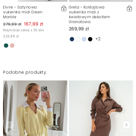
Elvire - Satynowa
Greta - Koktajlowa
Piękna sukienka, lekka i wygodna.
sukienka midi Green
sukienka midi z
Marble
kwiatowym dekoltem
KATARZYNA
2025-09-19
Granatowa
167,99 zł
279,99 zł
269,99 zł
Najniższa cena z 30 dni
223,99 zł
+2
Super sukienka , wytworna i subtelna.
Katarzyna
2025-09-10
Podobne produkty:
Mosquito zamieszcza wyłącznie zweryfikowane opinie
Klientów. Po moderacji publikujemy zarówno pozytywne, jak i
negatywne opinie. Więcej informacji znajdziesz w naszym
Regulaminie.
Zgłoś nielegalną treść