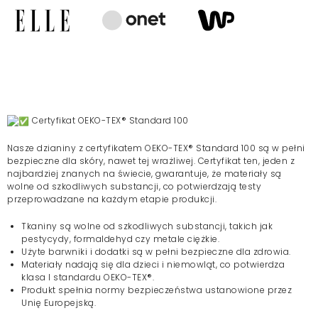
Certyfikat OEKO-TEX® Standard 100
Nasze dzianiny z certyfikatem
OEKO-TEX® Standard 100
są w pełni
bezpieczne dla skóry, nawet tej wrażliwej. Certyfikat ten, jeden z
najbardziej znanych na świecie, gwarantuje, że materiały są
wolne od szkodliwych substancji, co potwierdzają testy
przeprowadzane na każdym etapie produkcji.
Tkaniny są
wolne od szkodliwych substancji
, takich jak
pestycydy, formaldehyd czy metale ciężkie.
Użyte barwniki i dodatki są w pełni
bezpieczne dla zdrowia
.
Materiały
nadają się dla dzieci i niemowląt
, co potwierdza
klasa I standardu OEKO-TEX®.
Produkt
spełnia normy bezpieczeństwa
ustanowione przez
Unię Europejską.