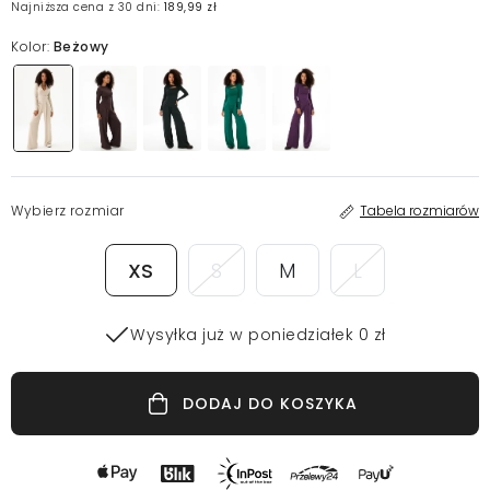
Najniższa cena z 30 dni:
189,99 zł
Kolor:
Beżowy
Wybierz rozmiar
Tabela rozmiarów
XS
S
M
L
Wysyłka już w poniedziałek 0 zł
DODAJ DO KOSZYKA