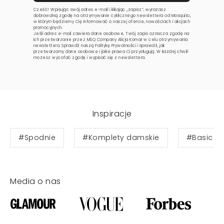
Cześć! Wpisując swój adres e-mail i klikając „zapisz”, wyrażasz
dobrowolną zgodę na otrzymywanie cyklicznego newslettera od Mosquito,
w którym będziemy Cię informować o naszej ofercie, nowościach i akcjach
promocyjnych.
Jeśli adres e-mail zawiera dane osobowe, Twój zapis oznacza zgodę na
ich przetwarzanie przez MSQ Company Alicja Komar w celu otrzymywania
newslettera. Sprawdź naszą
Politykę Prywatności
i sprawdź, jak
przetwarzamy dane osobowe i jakie prawa Ci przysługują. W każdej chwili
możesz wycofać zgodę i wypisać się z newslettera.
Inspiracje
#Spodnie
#Komplety damskie
#Basic
Media o nas