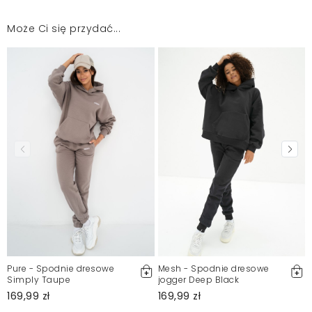
Super materiał i kolor
Alicja
2026-02-5
Może Ci się przydać...
✰✰✰✰✰
Bozena
2025-10-1
Mosquito zamieszcza wyłącznie zweryfikowane opinie
Klientów. Po moderacji publikujemy zarówno pozytywne, jak i
negatywne opinie. Więcej informacji znajdziesz w naszym
Regulaminie.
Zgłoś nielegalną treść
Pure - Spodnie dresowe
Mesh - Spodnie dresowe
Simply Taupe
jogger Deep Black
169,99 zł
169,99 zł