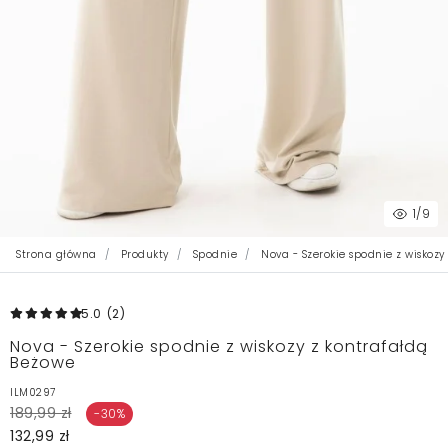
1
/9
Strona główna
Produkty
Spodnie
Nova - Szerokie spodnie z wiskozy
5.0
(2
)
Nova - Szerokie spodnie z wiskozy z kontrafałdą
Beżowe
ILM0297
189,99 zł
-30%
132,99 zł