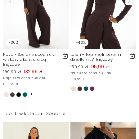
-30%
-40%
Nova - Szerokie spodnie z
Loren - Top z kołnierzem i
wiskozy z kontrafałdą
dekoltem ,,V'' Brązowy
Brązowe
95,99 zł
159,99 zł
132,99 zł
189,99 zł
Najniższa cena z 30 dni
Najniższa cena z 30 dni
159,99 zł
189,99 zł
+1
Top 10 w kategorii Spodnie