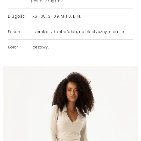
gęsta, 270g/m2.
Długość
XS-108, S-109, M-110, L-111.
Fason
szerokie, z kontrafałdą, na elastycznym pasie.
Kolor
beżowy.