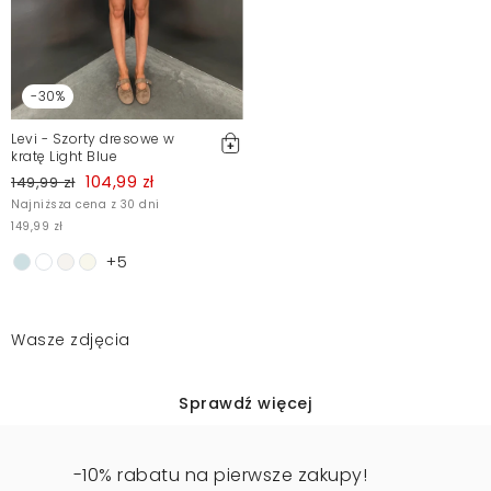
-30%
Levi - Szorty dresowe w
kratę Light Blue
104,99 zł
149,99 zł
Najniższa cena z 30 dni
149,99 zł
+5
Wasze zdjęcia
Sprawdź więcej
-10% rabatu na pierwsze zakupy!