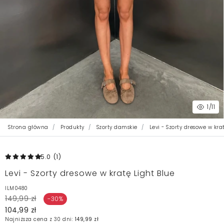
1
/11
Strona główna
Produkty
Szorty damskie
Levi - Szorty dresowe w kra
5.0
(1
)
Levi - Szorty dresowe w kratę Light Blue
ILM0480
149,99 zł
-30%
104,99 zł
Najniższa cena z 30 dni:
149,99 zł