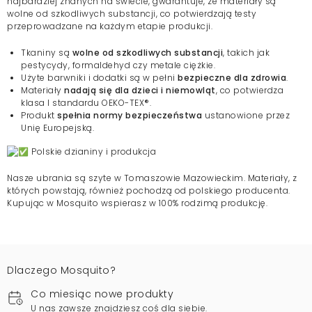
najbardziej znanych na świecie, gwarantuje, że materiały są
wolne od szkodliwych substancji, co potwierdzają testy
przeprowadzane na każdym etapie produkcji.
Tkaniny są
wolne od szkodliwych substancji
, takich jak
pestycydy, formaldehyd czy metale ciężkie.
Użyte barwniki i dodatki są w pełni
bezpieczne dla zdrowia
.
Materiały
nadają się dla dzieci i niemowląt
, co potwierdza
klasa I standardu OEKO-TEX®.
Produkt
spełnia normy bezpieczeństwa
ustanowione przez
Unię Europejską.
Polskie dzianiny i produkcja
Nasze ubrania są szyte w Tomaszowie Mazowieckim. Materiały, z
których powstają, również pochodzą od polskiego producenta.
Kupując w Mosquito wspierasz w 100% rodzimą produkcję.
Dlaczego Mosquito?
Co miesiąc nowe produkty
U nas zawsze znajdziesz coś dla siebie.