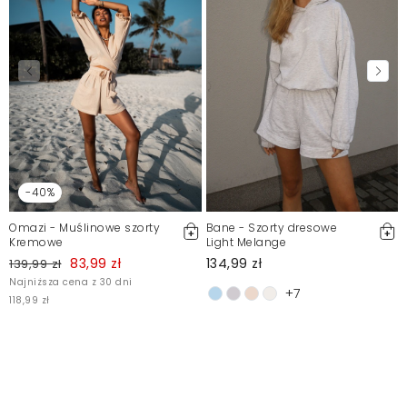
-40%
Omazi - Muślinowe szorty
Bane - Szorty dresowe
Kremowe
Light Melange
83,99 zł
134,99 zł
139,99 zł
Najniższa cena z 30 dni
+7
118,99 zł