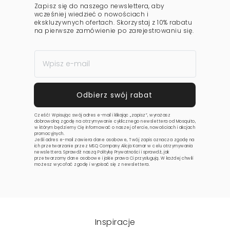
Zapisz się do naszego newslettera, aby
wcześniej wiedzieć o nowościach i
ekskluzywnych ofertach. Skorzystaj z 10% rabatu
na pierwsze zamówienie po zarejestrowaniu się.
Cześć! Wpisując swój adres e-mail i klikając „zapisz”, wyrażasz
dobrowolną zgodę na otrzymywanie cyklicznego newslettera od Mosquito,
w którym będziemy Cię informować o naszej ofercie, nowościach i akcjach
promocyjnych.
Jeśli adres e-mail zawiera dane osobowe, Twój zapis oznacza zgodę na
ich przetwarzanie przez MSQ Company Alicja Komar w celu otrzymywania
newslettera. Sprawdź naszą
Politykę Prywatności
i sprawdź, jak
przetwarzamy dane osobowe i jakie prawa Ci przysługują. W każdej chwili
możesz wycofać zgodę i wypisać się z newslettera.
Inspiracje