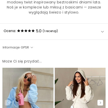
modowy twist inspirowany beztroskimi dniami lata.
Noś je w komplecie lub miksuj z basicami — zawsze
wyglądają świeżo i stylowo.
5.0
Ocena:
(1
recenzji
)
Informacje GPSR
Super
Anna
2026-06-19
Może Ci się przydać...
Mosquito zamieszcza wyłącznie zweryfikowane opinie
Klientów. Po moderacji publikujemy zarówno pozytywne, jak i
negatywne opinie. Więcej informacji znajdziesz w naszym
Regulaminie.
Zgłoś nielegalną treść