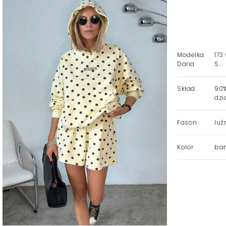
Modelka
173
Daria
S.
Skład
90%
dzi
Fason
luź
Kolor
ban