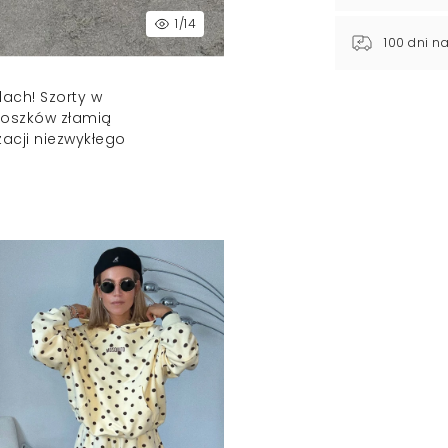
1
/14
100 dni n
ach! Szorty w
oszków złamią
zacji niezwykłego