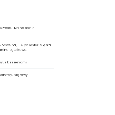
 wzrostu. Ma na sobie
 bawełna, 10% poliester. Miękka
anina pętelkowa.
ny, z kieszeniami.
anowy, brązowy.