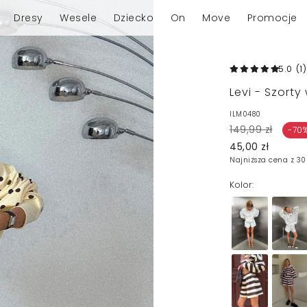
Dresy
Wesele
Dziecko
On
Move
Promocje
5.0
(1
)
Levi - Szor
ILM0480
149,99 zł
-70
45,00 zł
Najniższa cena z 30
Kolor: