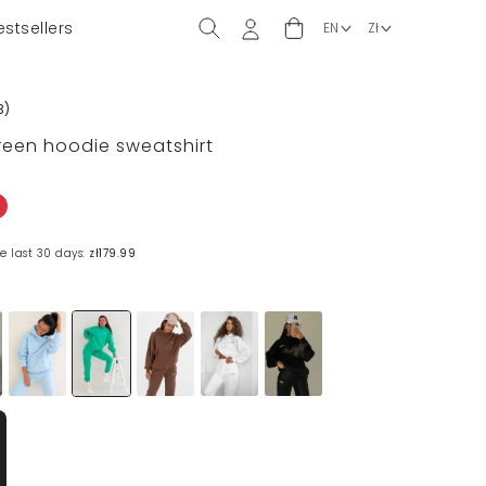
estsellers
3
)
green hoodie sweatshirt
e last 30 days:
zł179.99