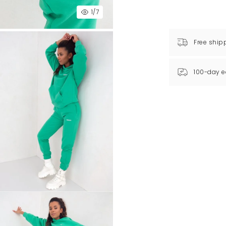
1
/7
Free ship
100-day e