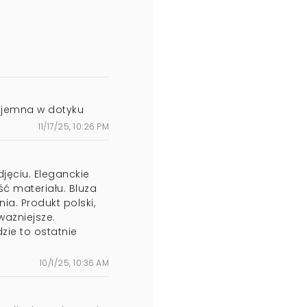
zyjemna w dotyku
11/17/25, 10:26 PM
djęciu. Eleganckie
ć materiału. Bluza
ia. Produkt polski,
ważniejsze.
ie to ostatnie
10/1/25, 10:36 AM