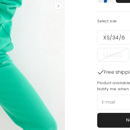
Select size
XS/34/6
L/40/12
Free shipp
Product available
Notify me when t
N