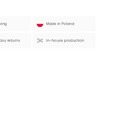
ping
Made in Poland
asy returns
In-house production