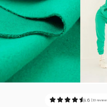
4.6
(33
review