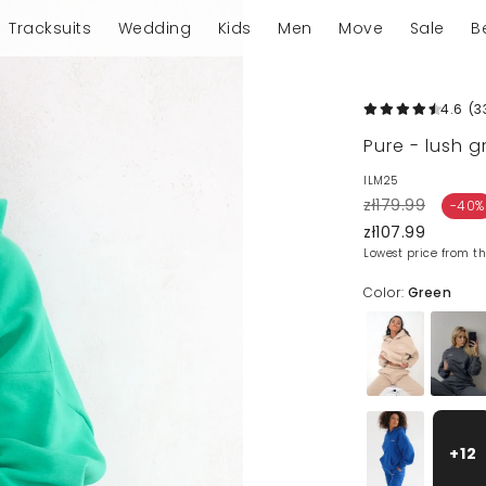
Tracksuits
Wedding
Kids
Men
Move
Sale
B
4.6
(3
Pure - lush 
ILM25
zł179.99
-40%
zł107.99
Lowest price from th
Color:
Green
+12