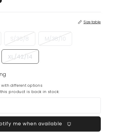
Size table
S/36/8
M/38/10
XL/42/14
ing
 with different options
his product is back in stock:
otify me when available