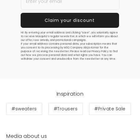
Hi! By entering your email address and clicking “save”, you voluntarily agree
to receive Mosquito’s regular newsletter, in which we will inform you about
our offer, new arrivals, and promotional campaigns.
If your email address contains personal data, your subscription means that
you consent to its processing by MSQ Company Alicja Komar for the
purpose of receiving the newsletter. Please read our
Privacy Policy
to find
out how we process personal data and what rights you have. You can
withdraw your consent and unsubscribe from the newsletter at any time.
Inspiration
#sweaters
#Trousers
#Private Sale
Media about us