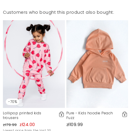
Customers who bought this product also bought:
-70%
Lollipop printed kids
Pure - Kids hoodie Peach
trousers
Fuzz
zł24.00
zł109.99
zł79.99
Lowest price from the last 30