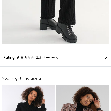
2.3
Rating:
(3
reviews
)
You might find useful...
Bardzo fajne. Ale musiałam skrócić nogawki (mam
164 cm wzrostu, noszę xs).
Anna
1/4/23, 10:57 PM
Jakość produktu na plus. Przyjemny i gruby materiał,