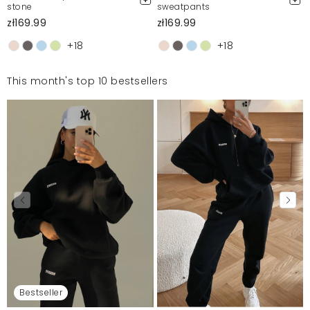
stone
sweatpants
zł169.99
zł169.99
+18
+18
This month's top 10 bestsellers
Bestseller