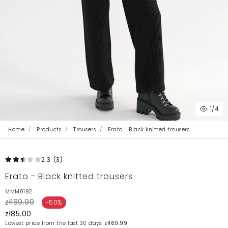
1
/4
Home
Products
Trousers
Erato - Black knitted trousers
2.3
(3
)
Erato - Black knitted trousers
MMM0192
zł169.99
-50%
zł85.00
Lowest price from the last 30 days:
zł169.99