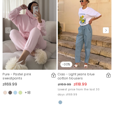
miała miejsce już drugi raz w krótkim odstępie czasu.
Produkt odsyłam i z przykrością muszę stwierdzić, że
to prawdopodobnie moje ostatnie zakupy w tym
sklepie.
Jagoda
2/2/23, 5:25 PM
Mosquito publishes only verified customer reviews. After
moderation, we publish both positive and negative reviews.
For more information, please see our Terms and Conditions.
Report illegal content
-30%
Pure - Pastel pink
Ciao - Light jeans blue
sweatpants
cotton trousers
zł169.99
zł118.99
zł169.99
Lowest price from the last 30
+18
days zł169.99